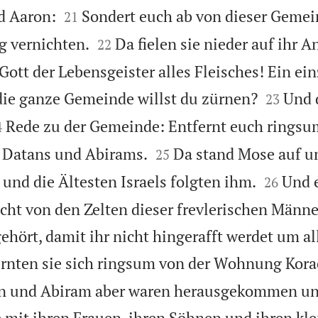


d Aaron:
Sondert euch ab von dieser Gemein
21


g vernichten.
Da fielen sie nieder auf ihr 
22
Gott der Lebensgeister alles Fleisches! Ein e


die ganze Gemeinde willst du zürnen?
Und 
23

Rede zu der Gemeinde: Entfernt euch ringsu
4


 Datans und Abirams.
Da stand Mose auf u
25


und die Ältesten Israels folgten ihm.
Und e
26
ht von den Zelten dieser frevlerischen Männe
ehört, damit ihr nicht hingerafft werdet um al
ernten sie sich ringsum von der Wohnung Kora
an und Abiram aber waren herausgekommen u
e mit ihren Frauen, ihren Söhnen und ihren kl