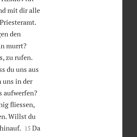
nd mit dir alle


 Priesteramt.
gen den


hn murrt?
, zu rufen.
ass du uns aus
 uns in der


s aufwerfen?
ig fliessen,
n. Willst du


hinauf.
Da
15