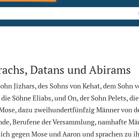
B
rachs, Datans und Abirams
Sohn Jizhars, des Sohns von Kehat, dem Sohn v
die Söhne Eliabs, und On, der Sohn Pelets, di
 Mose, dazu zweihundertfünfzig Männer von de
nde, Berufene der Versammlung, namhafte Mä
sich gegen Mose und Aaron und sprachen zu ih