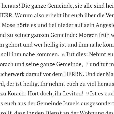
heraus! Die ganze Gemeinde, sie alle sind hei
r HERR. Warum also erhebt ihr euch über die 
 Mose hörte es und fiel nieder auf sein Angesi
und zu seiner ganzen Gemeinde: Morgen früh 
m gehört und wer heilig ist und ihm nahe kom


r soll ihm nahe kommen.
Tut dies: Nehmt eu
6


orach und seine ganze Gemeinde,
und tut m
7
äucherwerk darauf vor dem HERRN. Und der Ma
 der ist heilig. Ihr nehmt euch zu viel heraus,


u Korach: Hört doch, ihr Leviten!
Ist es eu
9
ls euch aus der Gemeinde Israels ausgesondert 
ollt, dass ihr den Dienst an der Wohnung de