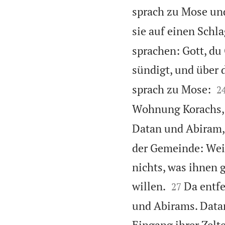
sprach zu Mose un
sie auf einen Schla
sprachen: Gott, du 
sündigt, und über 

sprach zu Mose:
2
Wohnung Korachs,
Datan und Abiram, 
der Gemeinde: Weic
nichts, was ihnen g


willen.
Da entf
27
und Abirams. Dat
Eingang ihrer Zelt