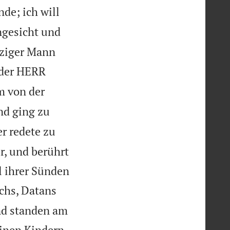
de; ich will
Angesicht und
inziger Mann
der HERR
m von der
nd ging zu
r redete zu
r, und berührt
l ihrer Sünden
chs, Datans
nd standen am

einen Kindern.