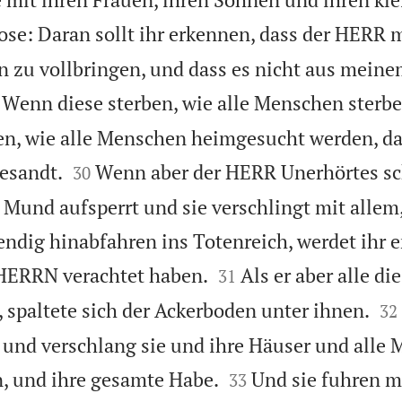
se: Daran sollt ihr erkennen, dass der HERR 
ten zu vollbringen, und dass es nicht aus mein
Wenn diese sterben, wie alle Menschen sterbe
n, wie alle Menschen heimgesucht werden, da


esandt.
Wenn aber der HERR Unerhörtes sc
30
Mund aufsperrt und sie verschlingt mit allem
bendig hinabfahren ins Totenreich, werdet ihr 


HERRN verachtet haben.
Als er aber alle di
31


, spaltete sich der Ackerboden unter ihnen.
32
 und verschlang sie und ihre Häuser und alle 


, und ihre gesamte Habe.
Und sie fuhren m
33