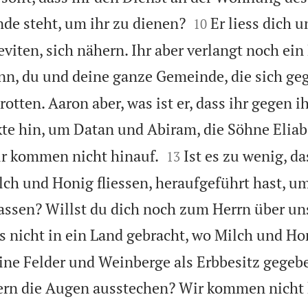


de steht, um ihr zu dienen?
Er liess dich u
10
eviten, sich nähern. Ihr aber verlangt noch ein
enn, du und deine ganze Gemeinde, die sich ge
en. Aaron aber, was ist er, dass ihr gegen i
te hin, um Datan und Abiram, die Söhne Eliabs


ir kommen nicht hinauf.
Ist es zu wenig, d
13
ch und Honig fliessen, heraufgeführt hast, um
assen? Willst du dich noch zum Herrn über un
 nicht in ein Land gebracht, wo Milch und Hon
ine Felder und Weinberge als Erbbesitz gegebe
rn die Augen ausstechen? Wir kommen nicht 