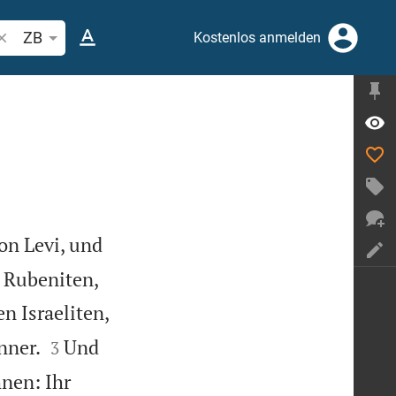
ibelstelle oder Begriff suchen
ZB
Kostenlos anmelden
on Levi, und


e Rubeniten,
n Israeliten,


nner.
Und
3
nen: Ihr