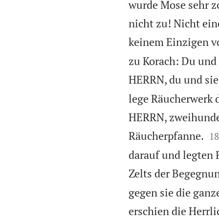
wurde Mose sehr z
nicht zu! Nicht e
keinem Einzigen vo
zu Korach: Du und
HERRN, du und sie
lege Räucherwerk d
HERRN, zweihunder

Räucherpfanne.
18
darauf und legten 
Zelts der Begegnu
gegen sie die gan
erschien die Herr