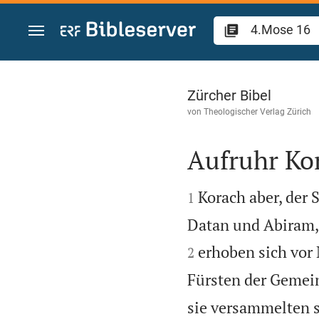
Zum Inhalt springen
4.Mose 16
Zürcher Bibel
von
Theologischer Verlag Zürich
Aufruhr Ko


Korach aber, der 
1
Datan und Abiram, 
erhoben sich vor
2
Fürsten der Gemei
sie versammelten 