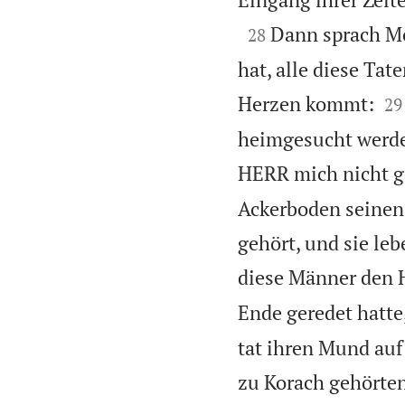

Dann sprach Mo
28
hat, alle diese Ta


Herzen kommt:
29
heimgesucht werde
HERR mich nicht g
Ackerboden seinen 
gehört, und sie le
diese Männer den 
Ende geredet hatte
tat ihren Mund auf
zu Korach gehörten