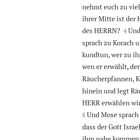
nehmt euch zu viel 
ihrer Mitte ist de


des HERRN?
Und
4
sprach zu Korach 
kundtun, wer zu ih
wen er erwählt, de
Räucherpfannen, K
hinein und legt R
HERR erwählen wird,
Und Mose sprach z
8
dass der Gott Israe
ihm nahe kommen s