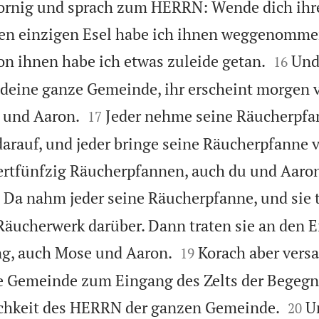
ornig und sprach zum HERRN: Wende dich ihr
inen einzigen Esel habe ich ihnen weggenomme


n ihnen habe ich etwas zuleide getan.
Und
16
 deine ganze Gemeinde, ihr erscheint morgen 


 und Aaron.
Jeder nehme seine Räucherpfa
17
arauf, und jeder bringe seine Räucherpfanne 
tfünfzig Räucherpfannen, auch du und Aaron,

Da nahm jeder seine Räucherpfanne, und sie 
Räucherwerk darüber. Dann traten sie an den 


ng, auch Mose und Aaron.
Korach aber ver
19
ze Gemeinde zum Eingang des Zelts der Begeg


lichkeit des HERRN der ganzen Gemeinde.
U
20