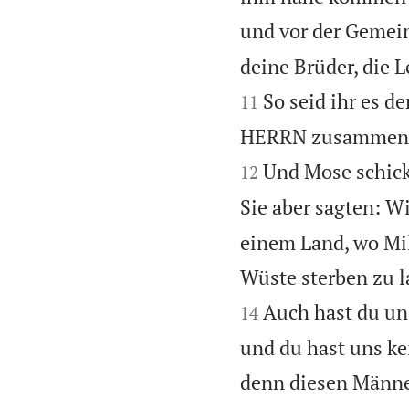
und vor der Gemein
deine Brüder, die L
So seid ihr es d
11
HERRN zusammenrott
Und Mose schick
12
Sie aber sagten: W
einem Land, wo Mil
Wüste sterben zu l
Auch hast du uns
14
und du hast uns ke
denn diesen Männe