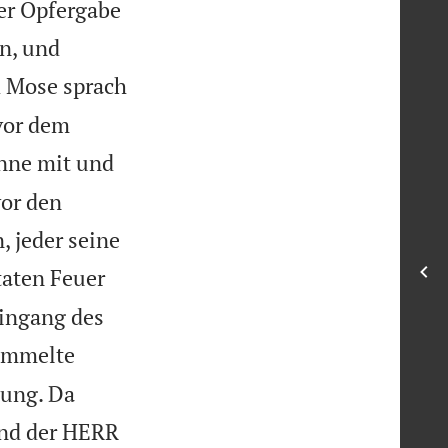
er Opfergabe
n, und
 Mose sprach
vor dem
nne mit und
vor den
 jeder seine
taten Feuer
Eingang des
sammelte
nung. Da
nd der HERR