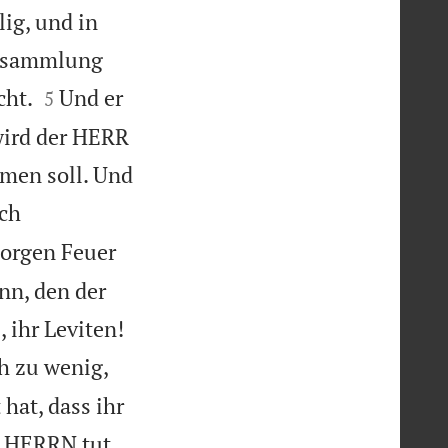
lig, und in
Versammlung


cht.
Und er
5
wird der HERR
men soll. Und
ch
orgen Feuer
nn, den der


 ihr Leviten!
ch zu wenig,
hat, dass ihr
s HERRN tut