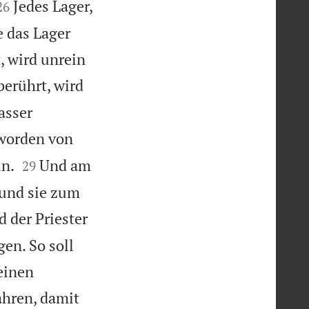


Jedes Lager,
26
e das Lager
, wird unrein
berührt, wird
asser
eworden von


in.
Und am
29
 und sie zum
 der Priester
gen. So soll
einen
ahren, damit