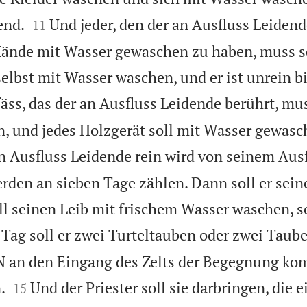


end.
Und jeder, den der an Ausfluss Leidend
11
Hände mit Wasser gewaschen zu haben, muss s
elbst mit Wasser waschen, und er ist unrein 
äss, das der an Ausfluss Leidende berührt, mu
, und jedes Holzgerät soll mit Wasser gewas
 Ausfluss Leidende rein wird von seinem Ausfl
den an sieben Tage zählen. Dann soll er sein
ll seinen Leib mit frischem Wasser waschen, so
Tag soll er zwei Turteltauben oder zwei Tau
 an den Eingang des Zelts der Begegnung ko


.
Und der Priester soll sie darbringen, die e
15