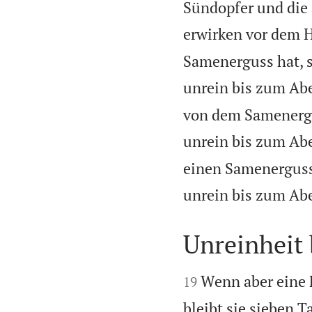
Sündopfer und die a
erwirken vor dem 
Samenerguss hat, s
unrein bis zum Ab
von dem Samenergu
unrein bis zum Ab
einen Samenerguss 
unrein bis zum Ab
Unreinheit 


Wenn aber eine F
19
bleibt sie sieben Ta