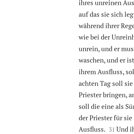
ihres unreinen Aus
auf das sie sich le
während ihrer Regel
wie bei der Unreinh
unrein, und er mus
waschen, und er is
ihrem Ausfluss, sol
achten Tag soll si
Priester bringen, 
soll die eine als S
der Priester für s


Ausfluss.
Und ih
31