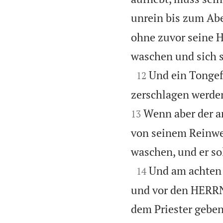
unrein bis zum Ab
ohne zuvor seine 
waschen und sich s

Und ein Tongef
12
zerschlagen werden
Wenn aber der an
13
von seinem Reinwer
waschen, und er so

Und am achten 
14
und vor den HERRN
dem Priester geben