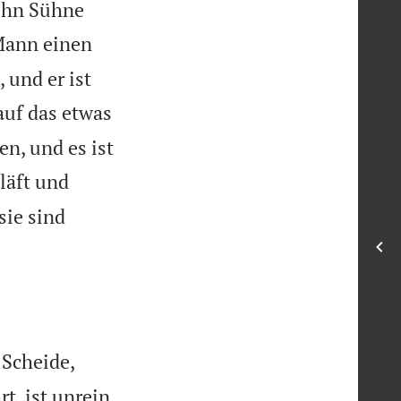
 ihn Sühne
Mann einen
 und er ist
auf das etwas
, und es ist
läft und
sie sind
 Scheide,
rt, ist unrein