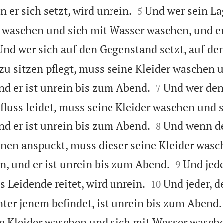


 er sich setzt, wird unrein.
Und wer sein La
5
 waschen und sich mit Wasser waschen, und er
Und wer sich auf den Gegenstand setzt, auf de
zu sitzen pflegt, muss seine Kleider waschen 


d er ist unrein bis zum Abend.
Und wer den
7
sfluss leidet, muss seine Kleider waschen und 


d er ist unrein bis zum Abend.
Und wenn de
8
nen anspuckt, muss dieser seine Kleider wasc


, und er ist unrein bis zum Abend.
Und jede
9


 Leidende reitet, wird unrein.
Und jeder, d
10
nter jenem befindet, ist unrein bis zum Abend.
e Kleider waschen und sich mit Wasser waschen