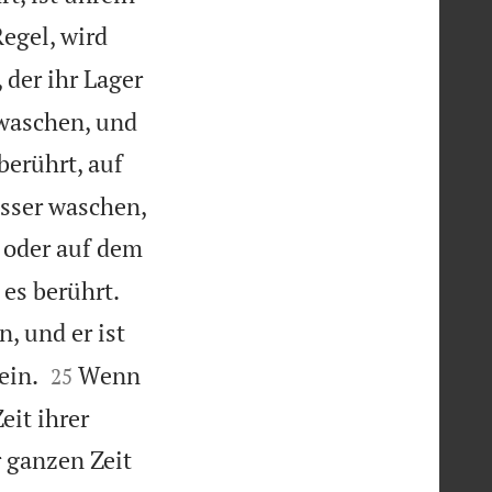
Regel, wird
 der ihr Lager
 waschen, und
berührt, auf
asser waschen,
r oder auf dem


 es berührt.
, und er ist


ein.
Wenn
25
eit ihrer
r ganzen Zeit