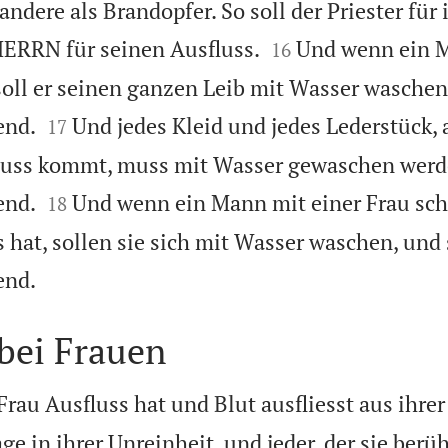
ndere als Brandopfer. So soll der Priester für


HERRN für seinen Ausfluss.
Und wenn ein 
16
oll er seinen ganzen Leib mit Wasser waschen,


end.
Und jedes Kleid und jedes Lederstück, 
17
ss kommt, muss mit Wasser gewaschen werden


end.
Und wenn ein Mann mit einer Frau sch
18
hat, sollen sie sich mit Wasser waschen, und 

end.
bei Frauen
rau Ausfluss hat und Blut ausfliesst aus ihrer
ge in ihrer Unreinheit, und jeder, der sie berüh