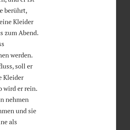
e berührt,
eine Kleider

bis zum Abend.
ss


chen werden.
uss, soll er
e Kleider

 wird er rein.
ben nehmen
mmen und sie
ine als