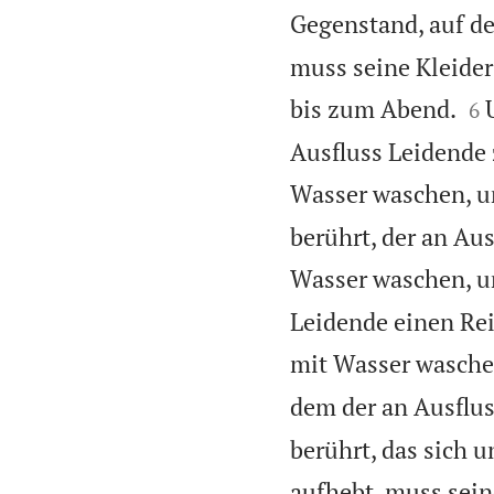
Gegenstand, auf den
muss seine Kleider


bis zum Abend.
6
Ausfluss Leidende 
Wasser waschen, un
berührt, der an Au
Wasser waschen, un
Leidende einen Rei
mit Wasser waschen
dem der an Ausfluss
berührt, das sich u
aufhebt, muss sein