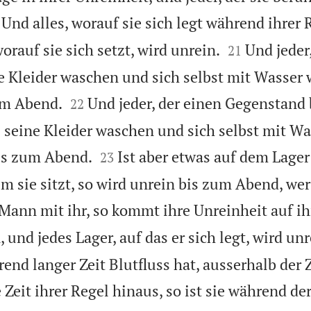
Und alles, worauf sie sich legt während ihrer 


worauf sie sich setzt, wird unrein.
Und jeder,
21
e Kleider waschen und sich selbst mit Wasser


zum Abend.
Und jeder, der einen Gegenstand 
22
s seine Kleider waschen und sich selbst mit W


bis zum Abend.
Ist aber etwas auf dem Lage
23
m sie sitzt, so wird unrein bis zum Abend, wer
 Mann mit ihr, so kommt ihre Unreinheit auf ihn
 und jedes Lager, auf das er sich legt, wird unr
end langer Zeit Blutfluss hat, ausserhalb der Z
 Zeit ihrer Regel hinaus, so ist sie während de