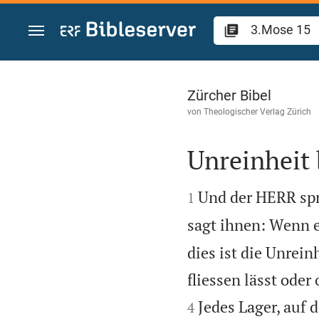
Zum Inhalt springen
3.Mose 15
Zürcher Bibel
von
Theologischer Verlag Zürich
Unreinheit


Und der HERR sp
1
sagt ihnen: Wenn e
dies ist die Unrein
fliessen lässt oder 
Jedes Lager, auf 
4