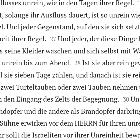
flusses unrein, wie in den Tagen ihrer Regel.
gt, solange ihr Ausfluss dauert, ist so unrein wi
. Und jeder Gegenstand, auf den sie sich setzt


eit ihrer Regel.
Und jeder, der diese Dinge 
27
s seine Kleider waschen und sich selbst mit W


t unrein bis zum Abend.
Ist sie aber rein g
28
l sie sieben Tage zählen, und danach ist sie re
e zwei Turteltauben oder zwei Tauben nehmen


an den Eingang des Zelts der Begegnung.
Und
30
ündopfer und die andere als Brandopfer darbrin
ie Sühne erwirken vor dem HERRN für ihren unr
r sollt die Israeliten vor ihrer Unreinheit bew