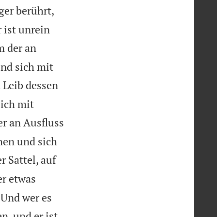
ger berührt,
 ist unrein
m der an
und sich mit
 Leib dessen
sich mit
r an Ausfluss
hen und sich
r Sattel, auf
er etwas
 Und wer es
, und er ist