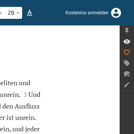
ibelstelle oder Begriff suchen
ZB
Kostenlos anmelden
aeliten und


unrein.
Und
3
d den Ausfluss


er ist unrein.
ein, und jeder