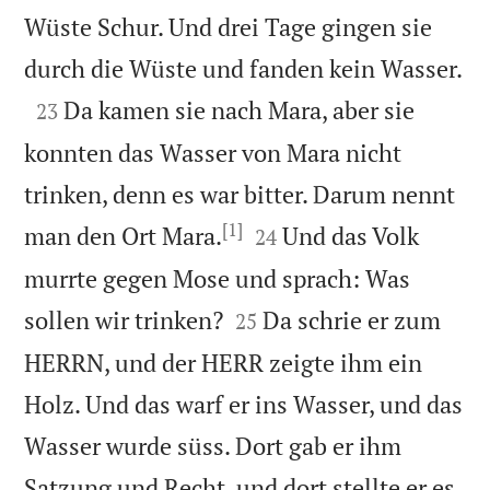
Wüste Schur. Und drei Tage gingen sie

durch die Wüste und fanden kein Wasser.

Da kamen sie nach Mara, aber sie
23
konnten das Wasser von Mara nicht
trinken, denn es war bitter. Darum nennt
[1]


man den Ort Mara.
Und das Volk
24
murrte gegen Mose und sprach: Was


sollen wir trinken?
Da schrie er zum
25
HERRN, und der HERR zeigte ihm ein
Holz. Und das warf er ins Wasser, und das
Wasser wurde süss. Dort gab er ihm
Satzung und Recht, und dort stellte er es