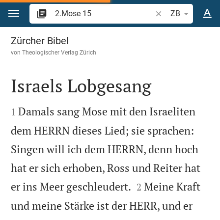
Zum Inhalt springen
Bibelstelle oder Be
ZB
2.Mose 15
Zürcher Bibel
von
Theologischer Verlag Zürich
Israels Lobgesang


Damals sang Mose mit den Israeliten
1
dem HERRN dieses Lied; sie sprachen:
Singen will ich dem HERRN, denn hoch
hat er sich erhoben, Ross und Reiter hat


er ins Meer geschleudert.
Meine Kraft
2
und meine Stärke ist der HERR, und er