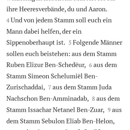


ihre Heeresverbände, du und Aaron.
Und von jedem Stamm soll euch ein
4
Mann dabei helfen, der ein


Sippenoberhaupt ist.
Folgende Männer
5
sollen euch beistehen: aus dem Stamm


Ruben Elizur Ben-Schedëur,
aus dem
6
Stamm Simeon Schelumiël Ben-


Zurischaddai,
aus dem Stamm Juda
7


Nachschon Ben-Amminadab,
aus dem
8


Stamm Issachar Netanel Ben-Zuar,
aus
9


dem Stamm Sebulon Eliab Ben-Helon,