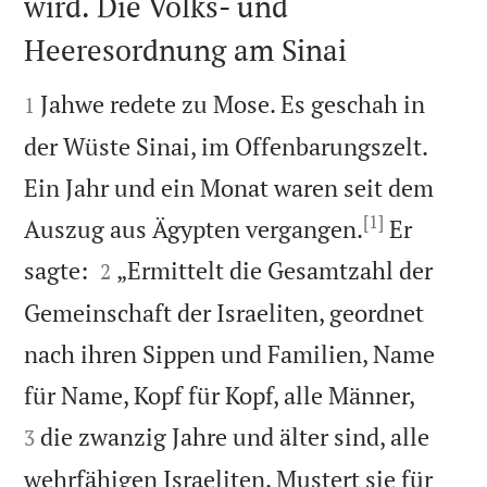
wird. Die Volks- und
Heeresordnung am Sinai


Jahwe redete zu Mose. Es geschah in
1
der Wüste Sinai, im Offenbarungszelt.
Ein Jahr und ein Monat waren seit dem
[1]
Auszug aus Ägypten vergangen.
Er


sagte:
„Ermittelt die Gesamtzahl der
2
Gemeinschaft der Israeliten, geordnet
nach ihren Sippen und Familien, Name


für Name, Kopf für Kopf, alle Männer,
die zwanzig Jahre und älter sind, alle
3
wehrfähigen Israeliten. Mustert sie für