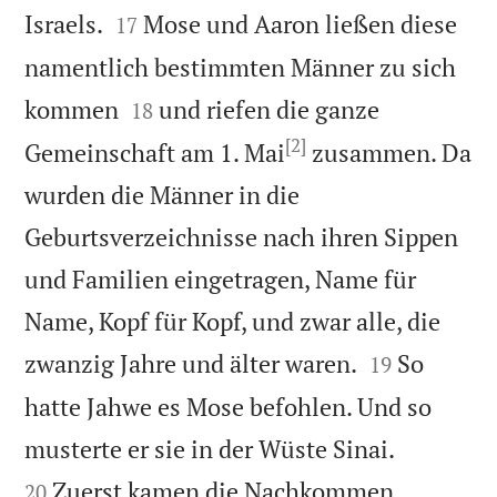


Israels.
Mose und Aaron ließen diese
17
namentlich bestimmten Männer zu sich


kommen
und riefen die ganze
18
[2]
Gemeinschaft am 1. Mai
zusammen. Da
wurden die Männer in die
Geburtsverzeichnisse nach ihren Sippen
und Familien eingetragen, Name für
Name, Kopf für Kopf, und zwar alle, die


zwanzig Jahre und älter waren.
So
19
hatte Jahwe es Mose befohlen. Und so


musterte er sie in der Wüste Sinai.
Zuerst kamen die Nachkommen
20