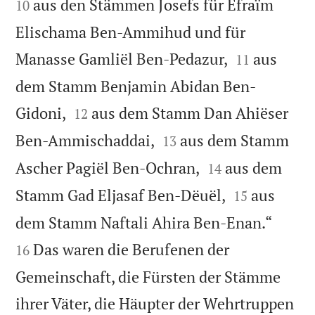
aus den Stämmen Josefs für Efraïm
10
Elischama Ben-Ammihud und für


Manasse Gamliël Ben-Pedazur,
aus
11
dem Stamm Benjamin Abidan Ben-


Gidoni,
aus dem Stamm Dan Ahiëser
12


Ben-Ammischaddai,
aus dem Stamm
13


Ascher Pagiël Ben-Ochran,
aus dem
14


Stamm Gad Eljasaf Ben-Dëuël,
aus
15


dem Stamm Naftali Ahira Ben-Enan.“
Das waren die Berufenen der
16
Gemeinschaft, die Fürsten der Stämme
ihrer Väter, die Häupter der Wehrtruppen