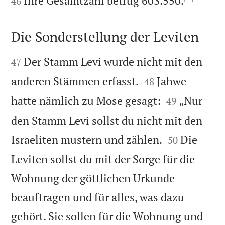
Ihre Gesamtzahl betrug 603.550.
46
Die Sonderstellung der Leviten


Der Stamm Levi wurde nicht mit den
47


anderen Stämmen erfasst.
Jahwe
48


hatte nämlich zu Mose gesagt:
„Nur
49
den Stamm Levi sollst du nicht mit den


Israeliten mustern und zählen.
Die
50
Leviten sollst du mit der Sorge für die
Wohnung der göttlichen Urkunde
beauftragen und für alles, was dazu
gehört. Sie sollen für die Wohnung und