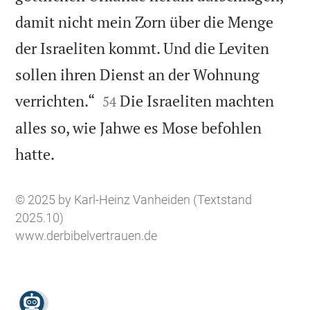
damit nicht mein Zorn über die Menge
der Israeliten kommt. Und die Leviten
sollen ihren Dienst an der Wohnung


verrichten.“
Die Israeliten machten
54
alles so, wie Jahwe es Mose befohlen

hatte.
© 2025 by Karl-Heinz Vanheiden (Textstand
2025.10)
www.derbibelvertrauen.de