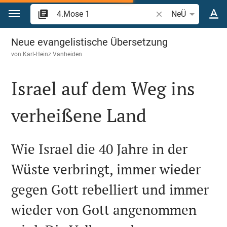
Zum Inhalt springen
Bibelstelle oder Beg
NeÜ
4.Mose 1
Neue evangelistische Übersetzung
von
Karl-Heinz Vanheiden
Israel auf dem Weg ins
verheißene Land

Wie Israel die 40 Jahre in der
Wüste verbringt, immer wieder
gegen Gott rebelliert und immer
wieder von Gott angenommen