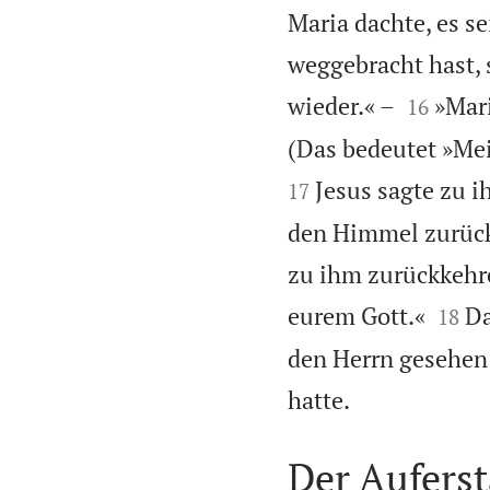
Maria dachte, es se
weggebracht hast, s


wieder.« –
»Mari
16
(Das bedeutet »Mei
Jesus sagte zu ih
17
den Himmel zurüc
zu ihm zurückkehr


eurem Gott.«
Da
18
den Herrn gesehen!

hatte.
Der Aufers