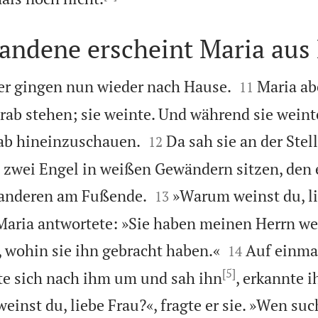
tandene erscheint Maria aus


er gingen nun wieder nach Hause.
Maria ab
11
ab stehen; sie weinte. Und während sie weinte


rab hineinzuschauen.
Da sah sie an der Stel
12
, zwei Engel in weißen Gewändern sitzen, den


anderen am Fußende.
»Warum weinst du, li
13
. Maria antwortete: »Sie haben meinen Herrn


, wohin sie ihn gebracht haben.«
Auf einmal
14
[5]
ehte sich nach ihm um und sah ihn
, erkannte i
inst du, liebe Frau?«, fragte er sie. »Wen suc