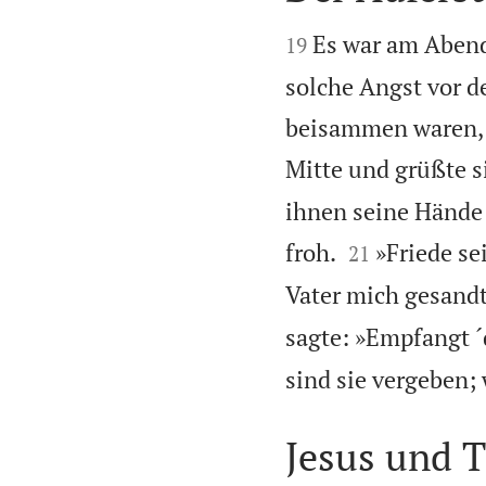


Es war am Abend
19
solche Angst vor d
beisammen waren, v
Mitte und grüßte s
ihnen seine Hände 


froh.
»Friede se
21
Vater mich gesandt 
sagte: »Empfangt ´
sind sie vergeben; 
Jesus und 