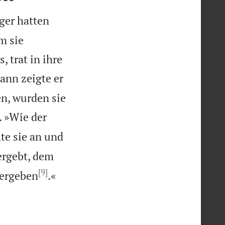
ger hatten
m sie
 trat in ihre
ann zeigte er
en, wurden sie
. »Wie der
te sie an und
ergebt, dem
[9]

vergeben
.«