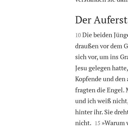
Der Aufers


Die beiden Jüng
10
draußen vor dem Gr
sich vor, um ins G
Jesu gelegen hatte
Kopfende und den 
fragten die Engel
und ich weiß nicht
hinter ihr. Sie dr


nicht.
»Warum we
15