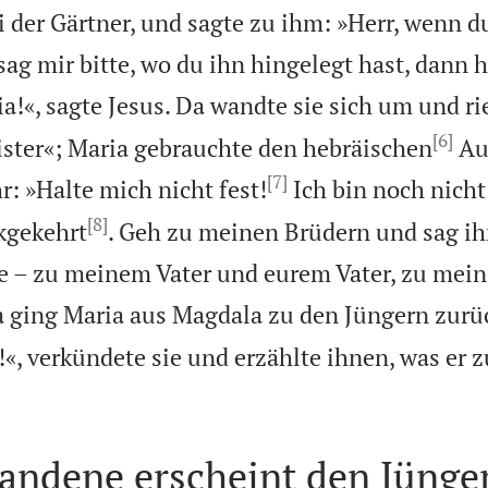
i der Gärtner, und sagte zu ihm: »Herr, wenn d
ag mir bitte, wo du ihn hingelegt hast, dann h
a!«, sagte Jesus. Da wandte sie sich um und ri
[6]
ster«; Maria gebrauchte den hebräischen
Au
[7]
r: »Halte mich nicht fest!
Ich bin noch nicht
[8]
kgekehrt
. Geh zu meinen Brüdern und sag ih
e – zu meinem Vater und eurem Vater, zu mei
 ging Maria aus Magdala zu den Jüngern zurüc
«, verkündete sie und erzählte ihnen, was er z
tandene erscheint den Jünge