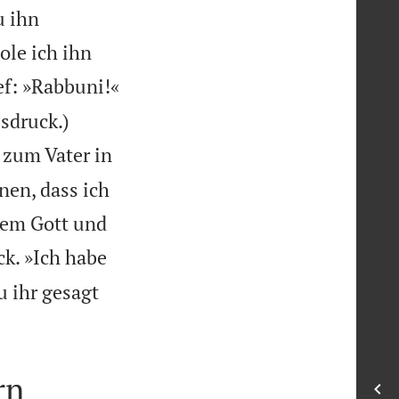
u ihn
ole ich ihn
ef: »Rabbuni!«


sdruck.)
 zum Vater in
nen, dass ich
nem Gott und
k. »Ich habe
u ihr gesagt
rn