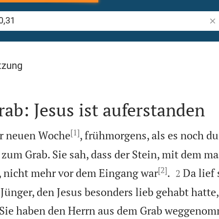
Bib
tzung
rab: Jesus ist auferstanden
[1]
er neuen Woche
, frühmorgens, als es noch du
zum Grab. Sie sah, dass der Stein, mit dem m
[2]


, nicht mehr vor dem Eingang war
.
Da lief
2
Jünger, den Jesus besonders lieb gehabt hatte
 »Sie haben den Herrn aus dem Grab weggenom