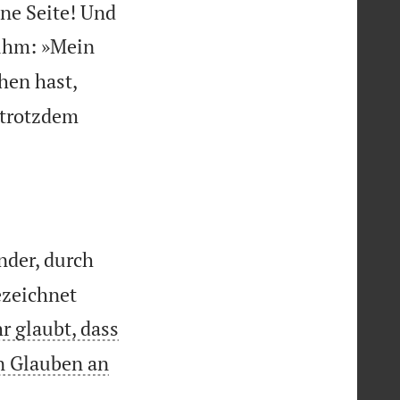
ine Seite! Und
ihm: »Mein
hen hast,
 trotzdem
nder, durch
ezeichnet
r glaubt, dass
en Glauben an