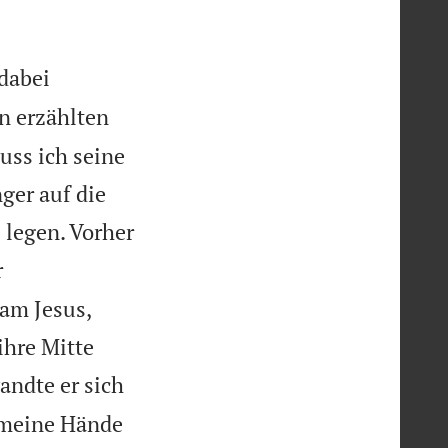
 dabei
n erzählten
uss ich seine
ger auf die
 legen. Vorher
r
am Jesus,
ihre Mitte
ndte er sich
r meine Hände