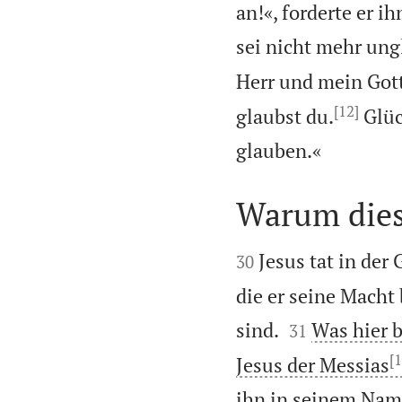
an!«, forderte er i
sei nicht mehr ung
Herr und mein Got
[12]
glaubst du.
Glüc

glauben.«
Warum dies


Jesus tat in der
30
die er seine Macht


sind.
Was hier b
31
[1
Jesus der Messias
ihn in seinem Nam