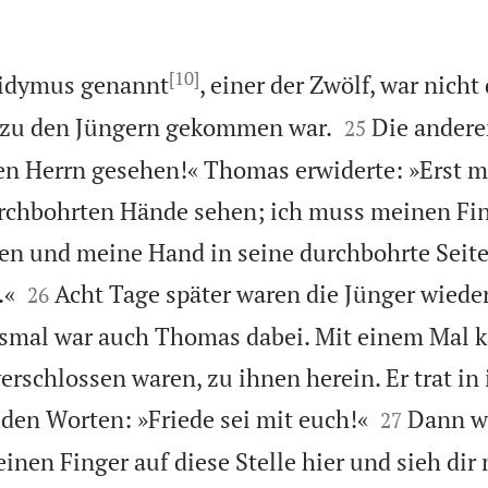
[10]
idymus genannt
, einer der Zwölf, war nicht


s zu den Jüngern gekommen war.
Die andere
25
n Herrn gesehen!« Thomas erwiderte: »Erst m
rchbohrten Hände sehen; ich muss meinen Fin
en und meine Hand in seine durchbohrte Seite


.«
Acht Tage später waren die Jünger wiede
26
esmal war auch Thomas dabei. Mit einem Mal k
rschlossen waren, zu ihnen herein. Er trat in 


 den Worten: »Friede sei mit euch!«
Dann wa
27
inen Finger auf diese Stelle hier und sieh di