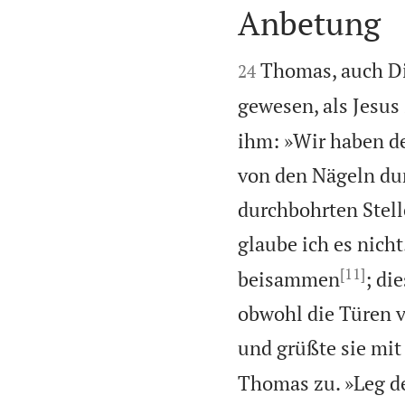
Anbetung


Thomas, auch D
24
gewesen, als Jesu
ihm: »Wir haben de
von den Nägeln du
durchbohrten Stell
glaube ich es nicht
[11]
beisammen
; di
obwohl die Türen ve
und grüßte sie mit
Thomas zu. »Leg de