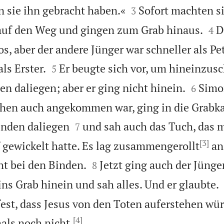


n sie ihn gebracht haben.«
Sofort machten s
3


 auf den Weg und gingen zum Grab hinaus.
D
4
s, aber der andere Jünger war schneller als Pe


ls Erster.
Er beugte sich vor, um hineinzus
5


en daliegen; aber er ging nicht hinein.
Simo
6
schen auch angekommen war, ging in die Grabk


inden daliegen
und sah auch das Tuch, das
7
[3]
gewickelt hatte. Es lag zusammengerollt
an


ht bei den Binden.
Jetzt ging auch der Jünger
8
s Grab hinein und sah alles. Und er glaubte.
 fest, dass Jesus von den Toten auferstehen wür
[4]

als noch nicht.