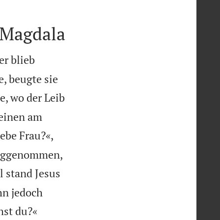
 Magdala
er blieb
, beugte sie
le, wo der Leib
 einen am
ebe Frau?«,
 weggenommen,
 stand Jesus
hn jedoch
hst du?«