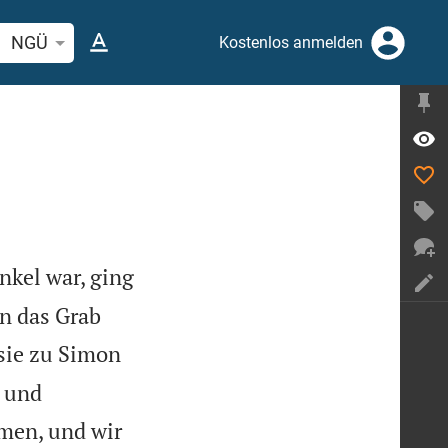
elstelle oder Begriff suchen
NGÜ
Kostenlos anmelden
nkel war, ging
an das Grab
 sie zu Simon
, und
men, und wir