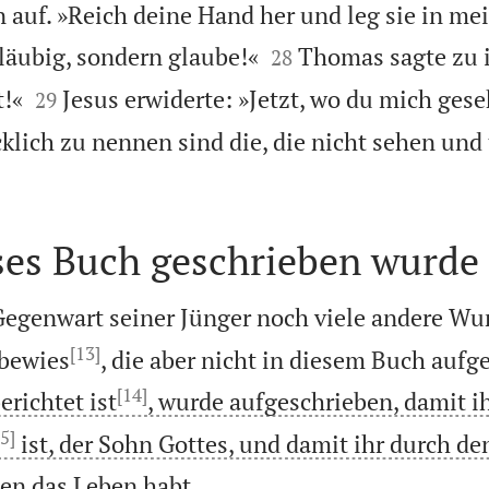
hn auf. »Reich deine Hand her und leg sie in me


läubig, sondern glaube!«
Thomas sagte zu 
28


t!«
Jesus erwiderte: »Jetzt, wo du mich gese
29
klich zu nennen sind die, die nicht sehen und
es Buch geschrieben wurde
 Gegenwart seiner Jünger noch viele andere Wu
[13]
 bewies
, die aber nicht in diesem Buch aufg
[14]
erichtet ist
, wurde aufgeschrieben, damit ih
5]
ist, der Sohn Gottes, und damit ihr durch d

en das Leben habt.