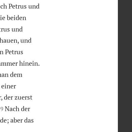
ich Petrus und
ie beiden
trus und
chauen, und
n Petrus
ammer hinein.
 man dem
 einer
, der zuerst


Nach der
9
de; aber das