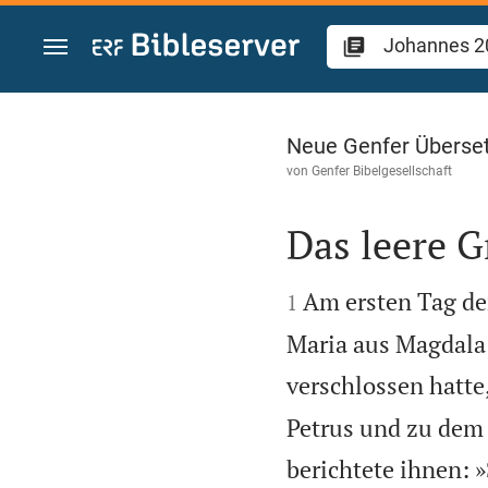
Zum Inhalt springen
Johannes 20
Neue Genfer Überse
von
Genfer Bibelgesellschaft
Das leere G


Am ersten Tag d
1
Maria aus Magdala 
verschlossen hatte
Petrus und zu dem 
berichtete ihnen: