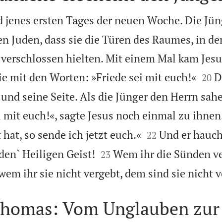
 jenes ersten Tages der neuen Woche. Die Jün
en Juden, dass sie die Türen des Raumes, in de
erschlossen hielten. Mit einem Mal kam Jesus,


ie mit den Worten: »Friede sei mit euch!«
D
20
und seine Seite. Als die Jünger den Herrn sah
i mit euch!«, sagte Jesus noch einmal zu ihnen


hat, so sende ich jetzt euch.«
Und er hauch
22


den` Heiligen Geist!
Wem ihr die Sünden v
23
wem ihr sie nicht vergebt, dem sind sie nicht 
Thomas: Vom Unglauben zur