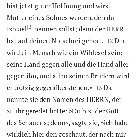
bist jetzt guter Hoffnung und wirst
Mutter eines Sohnes werden, den du
[2]
Ismael
nennen sollst; denn der HERR


hat auf deinen Notschrei gehört.
Der
12
wird ein Mensch wie ein Wildesel sein:
seine Hand gegen alle und die Hand aller
gegen ihn, und allen seinen Brüdern wird


er trotzig gegenüberstehen.«
Da
13
nannte sie den Namen des HERRN, der
zu ihr geredet hatte: »Du bist der Gott
des Schauens; denn«, sagte sie, »ich habe
wirklich hier den geschaut, der nach mir