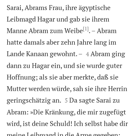
Sarai, Abrams Frau, ihre ägyptische
Leibmagd Hagar und gab sie ihrem
[1]
Manne Abram zum Weibe
. – Abram
hatte damals aber zehn Jahre lang im


Lande Kanaan gewohnt. –
Abram ging
4
dann zu Hagar ein, und sie wurde guter
Hoffnung; als sie aber merkte, daß sie
Mutter werden würde, sah sie ihre Herrin


geringschätzig an.
Da sagte Sarai zu
5
Abram: »Die Kränkung, die mir zugefügt
wird, ist deine Schuld! Ich selbst habe dir
meine Leibmagd in die Arme gegeben;