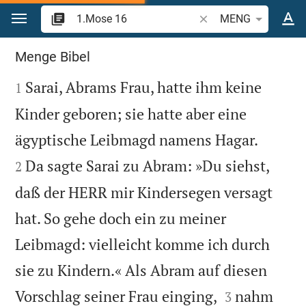
Zum Inhalt springen
Bibelstelle oder Begrif
MENG
1.Mose 16
Menge Bibel

Sarai, Abrams Frau, hatte ihm keine
1
Kinder geboren; sie hatte aber eine


ägyptische Leibmagd namens Hagar.
Da sagte Sarai zu Abram: »Du siehst,
2
daß der HERR mir Kindersegen versagt
hat. So gehe doch ein zu meiner
Leibmagd: vielleicht komme ich durch
sie zu Kindern.« Als Abram auf diesen


Vorschlag seiner Frau einging,
nahm
3