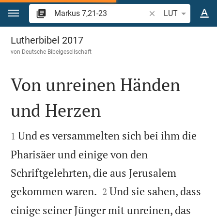
Zum Inhalt springen
Bibelstelle oder Beg
LUT
Markus 7
Lutherbibel 2017
von
Deutsche Bibelgesellschaft
Von unreinen Händen
und Herzen


Und es versammelten sich bei ihm die
1
Pharisäer und einige von den
Schriftgelehrten, die aus Jerusalem


gekommen waren.
Und sie sahen, dass
2
einige seiner Jünger mit unreinen, das