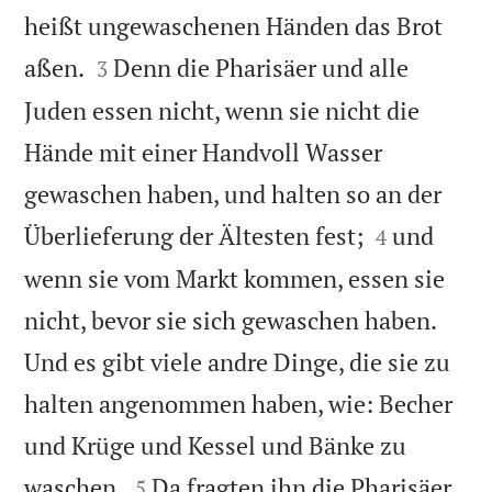
heißt ungewaschenen Händen das Brot


aßen.
Denn die Pharisäer und alle
3
Juden essen nicht, wenn sie nicht die
Hände mit einer Handvoll Wasser
gewaschen haben, und halten so an der


Überlieferung der Ältesten fest;
und
4
wenn sie vom Markt kommen, essen sie
nicht, bevor sie sich gewaschen haben.
Und es gibt viele andre Dinge, die sie zu
halten angenommen haben, wie: Becher
und Krüge und Kessel und Bänke zu


waschen.
Da fragten ihn die Pharisäer
5