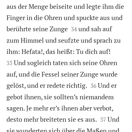
aus der Menge beiseite und legte ihm die
Finger in die Ohren und spuckte aus und


berührte seine Zunge
und sah auf
34
zum Himmel und seufzte und sprach zu


ihm: Hefata!, das heißt: Tu dich auf!
Und sogleich taten sich seine Ohren
35
auf, und die Fessel seiner Zunge wurde


gelöst, und er redete richtig.
Und er
36
gebot ihnen, sie sollten’s niemandem
sagen. Je mehr er’s ihnen aber verbot,


desto mehr breiteten sie es aus.
Und
37
sie wunderten sich über die Maßen und