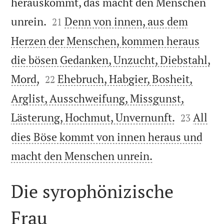
herauskommt, das macht den Menschen


unrein.
Denn von innen, aus dem
21
Herzen der Menschen, kommen heraus
die bösen Gedanken, Unzucht, Diebstahl,


Mord,
Ehebruch, Habgier, Bosheit,
22
Arglist, Ausschweifung, Missgunst,


Lästerung, Hochmut, Unvernunft.
All
23
dies Böse kommt von innen heraus und

macht den Menschen unrein.
Die syrophönizische
Frau