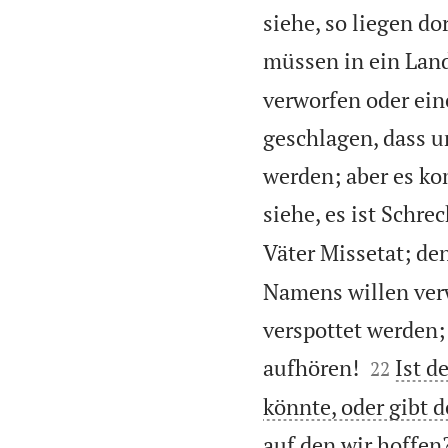
siehe, so liegen d
müssen in ein Land
verworfen oder ei
geschlagen, dass u
werden; aber es ko
siehe, es ist Schre
Väter Missetat; de
Namens willen verw
verspottet werden;


aufhören!
Ist d
22
könnte, oder gibt 
auf den wir hoffen