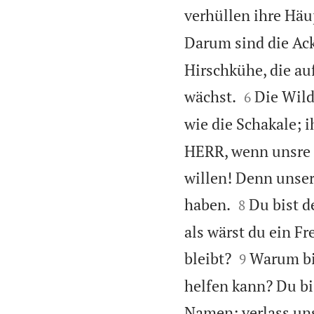
verhüllen ihre Häu
Darum sind die Ack
Hirschkühe, die au


wächst.
Die Wild
6
wie die Schakale; 
HERR, wenn unsre 
willen! Denn unser


haben.
Du bist d
8
als wärst du ein F


bleibt?
Warum bis
9
helfen kann? Du bi
Namen; verlass uns