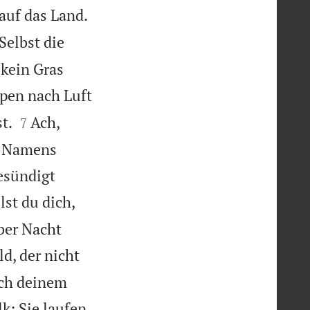
 auf das Land.

Selbst die
 kein Gras
pen nach Luft


t.
Ach,
7
s Namens
esündigt
lst du dich,
ber Nacht
ld, der nicht
ach deinem
k: Sie laufen