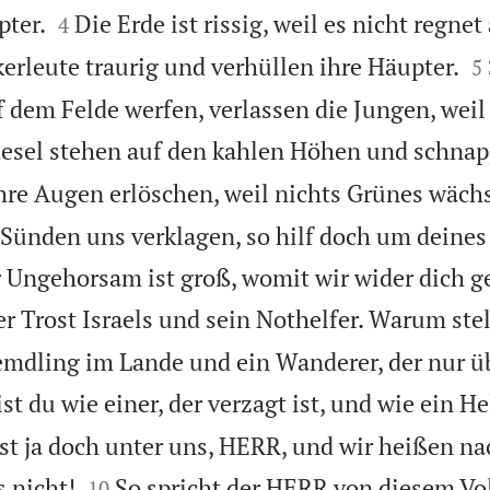


pter.
Die Erde ist rissig, weil es nicht regnet
4

erleute traurig und verhüllen ihre Häupter.
5
f dem Felde werfen, verlassen die Jungen, weil
esel stehen auf den kahlen Höhen und schnap
ihre Augen erlöschen, weil nichts Grünes wächs
Sünden uns verklagen, so hilf doch um deine
 Ungehorsam ist groß, womit wir wider dich g
er Trost Israels und sein Nothelfer. Warum stel
remdling im Lande und ein Wanderer, der nur ü
t du wie einer, der verzagt ist, und wie ein He
st ja doch unter uns, HERR, und wir heißen n


 nicht!
So spricht der HERR von diesem Vol
10