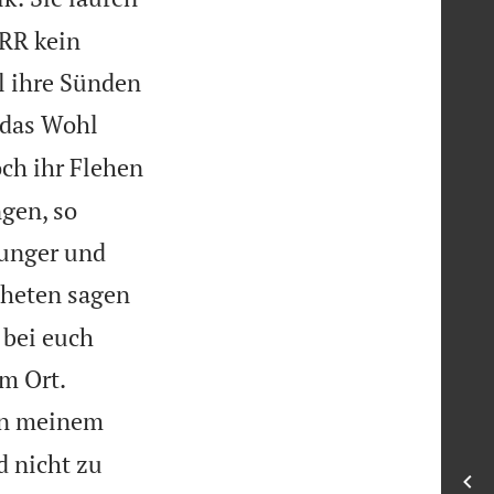
ERR kein
l ihre Sünden
 das Wohl
och ihr Flehen
gen, so
Hunger und
pheten sagen
 bei euch


m Ort.
in meinem
d nicht zu