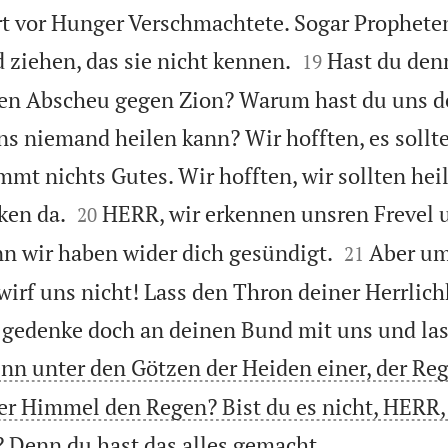
ort vor Hunger Verschmachtete. Sogar Prophete


 ziehen, das sie nicht kennen.
Hast du den
19
nen Abscheu gegen Zion? Warum hast du uns d
ns niemand heilen kann? Wir hofften, es sollte
mmt nichts Gutes. Wir hofften, wir sollten hei


cken da.
HERR, wir erkennen unsren Frevel 
20


nn wir haben wider dich gesündigt.
Aber um
21
irf uns nicht! Lass den Thron deiner Herrlich
 gedenke doch an deinen Bund mit uns und las
enn unter den Götzen der Heiden einer, der Re
der Himmel den Regen? Bist du es nicht, HERR,

? Denn du hast das alles gemacht.