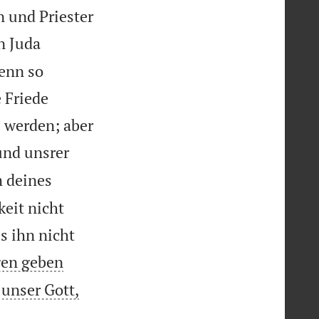
n und Priester
n Juda
enn so
 Friede
l werden; aber
und unsrer
 deines
keit nicht
s ihn nicht
gen geben
 unser Gott,