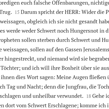
 predigen euch falsche Offenbarungen, nichti


Trug.
Darum spricht der HERR: Wider die P
15
issagen, obgleich ich sie nicht gesandt habe
 es werde weder Schwert noch Hungersnot in d
opheten sollen sterben durch Schwert und Hu
ie weissagen, sollen auf den Gassen Jerusalem
 hingestreckt, und niemand wird sie begraben
Töchter; und ich will ihre Bosheit über sie au
u ihnen dies Wort sagen: Meine Augen fließen 
ch Tag und Nacht; denn die Jungfrau, die Toc


zerschlagen und unheilbar verwundet.
Gehe i
18
gen dort vom Schwert Erschlagene; komme ich i