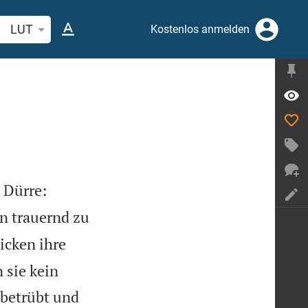
belstelle oder Begriff suchen
LUT
Kostenlos anmelden


 Dürre:
en trauernd zu
icken ihre
 sie kein
 betrübt und