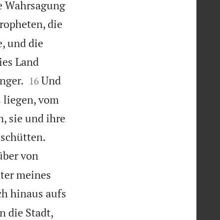
ge Wahrsagung
ropheten, die
, und die
ies Land


nger.
Und
16
s liegen, vom
, sie und ihre


sschütten.
über von
hter meines
ch hinaus aufs
n die Stadt,