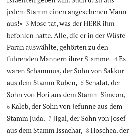
jedem Stamm einen angesehenen Mann


aus!«
Mose tat, was der HERR ihm
3
befohlen hatte. Alle, die er in der Wüste
Paran auswählte, gehörten zu den


führenden Männern ihrer Stämme.
Es
4
waren Schammua, der Sohn von Sakkur


aus dem Stamm Ruben,
Schafat, der
5


Sohn von Hori aus dem Stamm Simeon,
Kaleb, der Sohn von Jefunne aus dem
6


Stamm Juda,
Jigal, der Sohn von Josef
7


aus dem Stamm Issachar,
Hoschea, der
8