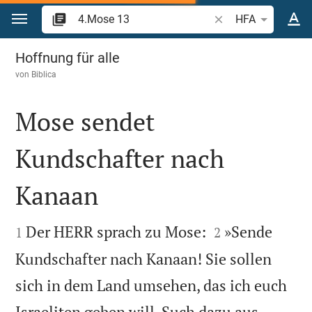
Zum Inhalt springen
Bibelstelle oder Beg
HFA
4.Mose 13
Hoffnung für alle
von
Biblica
Mose sendet
Kundschafter nach
Kanaan




Der HERR sprach zu Mose:
»Sende
1
2
Kundschafter nach Kanaan! Sie sollen
sich in dem Land umsehen, das ich euch
Israeliten geben will. Such dazu aus