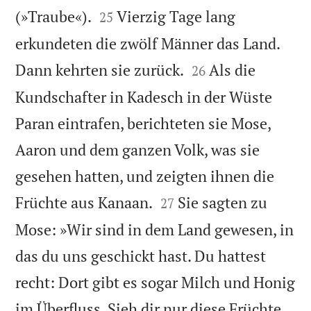


(»Traube«).
Vierzig Tage lang
25
erkundeten die zwölf Männer das Land.


Dann kehrten sie zurück.
Als die
26
Kundschafter in Kadesch in der Wüste
Paran eintrafen, berichteten sie Mose,
Aaron und dem ganzen Volk, was sie
gesehen hatten, und zeigten ihnen die


Früchte aus Kanaan.
Sie sagten zu
27
Mose: »Wir sind in dem Land gewesen, in
das du uns geschickt hast. Du hattest
recht: Dort gibt es sogar Milch und Honig
im Überfluss. Sieh dir nur diese Früchte