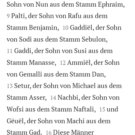


Sohn von Nun aus dem Stamm Ephraim,
Palti, der Sohn von Rafu aus dem
9


Stamm Benjamin,
Gaddiël, der Sohn
10


von Sodi aus dem Stamm Sebulon,
Gaddi, der Sohn von Susi aus dem
11


Stamm Manasse,
Ammiël, der Sohn
12


von Gemalli aus dem Stamm Dan,
Setur, der Sohn von Michael aus dem
13


Stamm Asser,
Nachbi, der Sohn von
14


Wofsi aus dem Stamm Naftali,
und
15
Gëuël, der Sohn von Machi aus dem


Stamm Gad.
Diese Männer
16