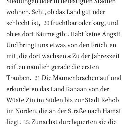
Siedlungen oder in befestigten Städten
wohnen. Seht, ob das Land gut oder


schlecht ist,
fruchtbar oder karg, und
20
ob es dort Bäume gibt. Habt keine Angst!
Und bringt uns etwas von den Früchten
mit, die dort wachsen.« Zu der Jahreszeit
reiften nämlich gerade die ersten


Trauben.
Die Männer brachen auf und
21
erkundeten das Land Kanaan von der
Wüste Zin im Süden bis zur Stadt Rehob
im Norden, die an der Straße nach Hamat


liegt.
Zunächst durchquerten sie die
22