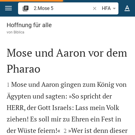
Zum Inhalt springen
Bibelstelle oder Beg
HFA
2.Mose 5
Hoffnung für alle
von
Biblica
Mose und Aaron vor dem
Pharao


Mose und Aaron gingen zum König von
1
Ägypten und sagten: »So spricht der
HERR, der Gott Israels: Lass mein Volk
ziehen! Es soll mir zu Ehren ein Fest in


der Wüste feiern!«
»Wer ist denn dieser
2