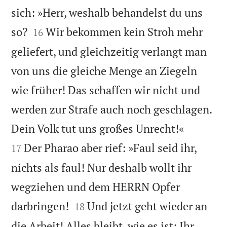
sich: »Herr, weshalb behandelst du uns


so?
Wir bekommen kein Stroh mehr
16
geliefert, und gleichzeitig verlangt man
von uns die gleiche Menge an Ziegeln
wie früher! Das schaffen wir nicht und
werden zur Strafe auch noch geschlagen.


Dein Volk tut uns großes Unrecht!«
Der Pharao aber rief: »Faul seid ihr,
17
nichts als faul! Nur deshalb wollt ihr
wegziehen und dem HERRN Opfer


darbringen!
Und jetzt geht wieder an
18
die Arbeit! Alles bleibt, wie es ist: Ihr