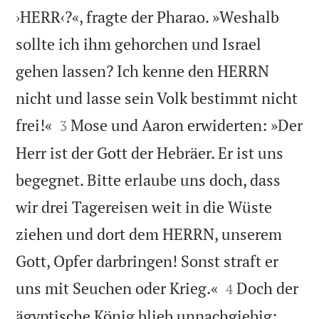
›HERR‹?«, fragte der Pharao. »Weshalb
sollte ich ihm gehorchen und Israel
gehen lassen? Ich kenne den HERRN
nicht und lasse sein Volk bestimmt nicht


frei!«
Mose und Aaron erwiderten: »Der
3
Herr ist der Gott der Hebräer. Er ist uns
begegnet. Bitte erlaube uns doch, dass
wir drei Tagereisen weit in die Wüste
ziehen und dort dem HERRN, unserem
Gott, Opfer darbringen! Sonst straft er


uns mit Seuchen oder Krieg.«
Doch der
4
ägyptische König blieb unnachgiebig: