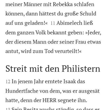
meiner Männer mit Rebekka schlafen
können, dann hättest du große Schuld


auf uns geladen!«
Abimelech ließ
11
dem ganzen Volk bekannt geben: »Jeder,
der diesem Mann oder seiner Frau etwas

antut, wird zum Tod verurteilt!«
Streit mit den Philistern


In jenem Jahr erntete Isaak das
12
Hundertfache von dem, was er ausgesät


hatte, denn der HERR segnete ihn.
Sein Besitz wuchs ständig, so dass er
13