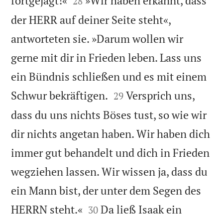
fortgejagt!«
»Wir haben erkannt, dass
28
der HERR auf deiner Seite steht«,
antworteten sie. »Darum wollen wir
gerne mit dir in Frieden leben. Lass uns
ein Bündnis schließen und es mit einem


Schwur bekräftigen.
Versprich uns,
29
dass du uns nichts Böses tust, so wie wir
dir nichts angetan haben. Wir haben dich
immer gut behandelt und dich in Frieden
wegziehen lassen. Wir wissen ja, dass du
ein Mann bist, der unter dem Segen des


HERRN steht.«
Da ließ Isaak ein
30