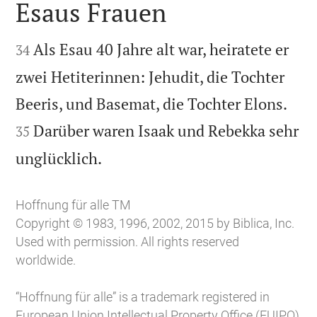
Esaus Frauen


Als Esau 40 Jahre alt war, heiratete er
34
zwei Hetiterinnen: Jehudit, die Tochter


Beeris, und Basemat, die Tochter Elons.
Darüber waren Isaak und Rebekka sehr
35

unglücklich.
Hoffnung für alle TM
Copyright © 1983, 1996, 2002, 2015 by Biblica, Inc.
Used with permission. All rights reserved
worldwide.
“Hoffnung für alle” is a trademark registered in
European Union Intellectual Property Office (EUIPO)