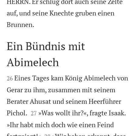
HERRN. Er schlug dort auch seine Zelte
auf, und seine Knechte gruben einen

Brunnen.
Ein Bündnis mit
Abimelech


Eines Tages kam König Abimelech von
26
Gerar zu ihm, zusammen mit seinem
Berater Ahusat und seinem Heerführer


Pichol.
»Was wollt ihr?«, fragte Isaak.
27
»Ihr habt mich doch wie einen Feind

