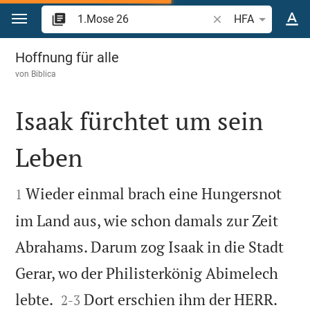
Zum Inhalt springen
Bibelstelle oder Beg
HFA
1.Mose 26
Hoffnung für alle
von
Biblica
Isaak fürchtet um sein
Leben


Wieder einmal brach eine Hungersnot
1
im Land aus, wie schon damals zur Zeit
Abrahams. Darum zog Isaak in die Stadt
Gerar, wo der Philisterkönig Abimelech


lebte.
Dort erschien ihm der HERR.
2
-
3