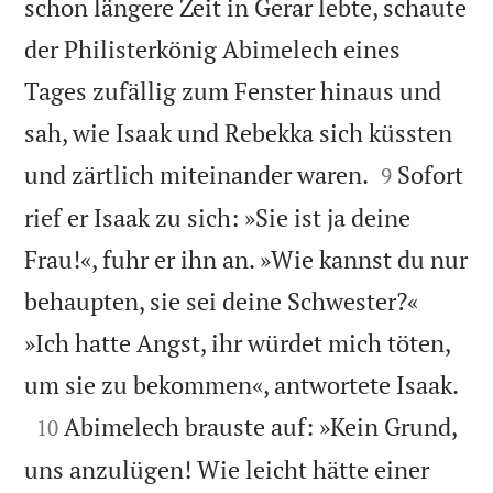
schon längere Zeit in Gerar lebte, schaute
der Philisterkönig Abimelech eines
Tages zufällig zum Fenster hinaus und
sah, wie Isaak und Rebekka sich küssten


und zärtlich miteinander waren.
Sofort
9
rief er Isaak zu sich: »Sie ist ja deine
Frau!«, fuhr er ihn an. »Wie kannst du nur
behaupten, sie sei deine Schwester?«
»Ich hatte Angst, ihr würdet mich töten,

um sie zu bekommen«, antwortete Isaak.

Abimelech brauste auf: »Kein Grund,
10
uns anzulügen! Wie leicht hätte einer