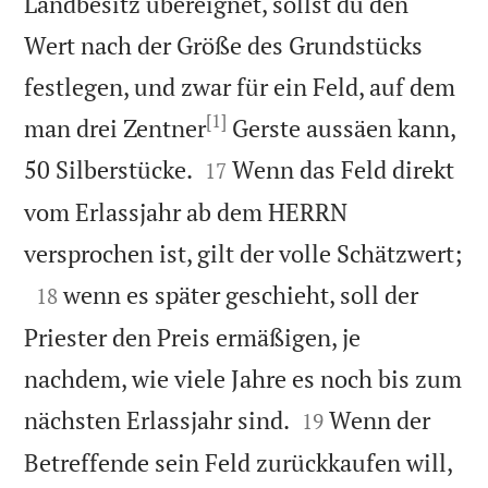
Landbesitz übereignet, sollst du den
Wert nach der Größe des Grundstücks
festlegen, und zwar für ein Feld, auf dem
[1]
man drei Zentner
Gerste aussäen kann,


50 Silberstücke.
Wenn das Feld direkt
17
vom Erlassjahr ab dem HERRN

versprochen ist, gilt der volle Schätzwert;

wenn es später geschieht, soll der
18
Priester den Preis ermäßigen, je
nachdem, wie viele Jahre es noch bis zum


nächsten Erlassjahr sind.
Wenn der
19
Betreffende sein Feld zurückkaufen will,