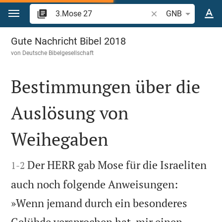
Zum Inhalt springen
Bibelstelle oder Begr
GNB
3.Mose 27
Gute Nachricht Bibel 2018
von
Deutsche Bibelgesellschaft
Bestimmungen über die
Auslösung von
Weihegaben


Der HERR gab Mose für die Israeliten
1
-
2
auch noch folgende Anweisungen:
»Wenn jemand durch ein besonderes
Gelübde versprochen hat, mir einen