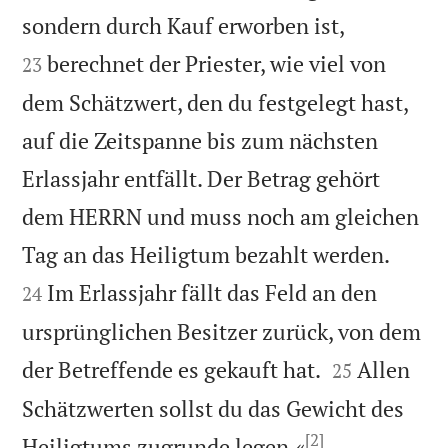


sondern durch Kauf erworben ist,
berechnet der Priester, wie viel von
23
dem Schätzwert, den du festgelegt hast,
auf die Zeitspanne bis zum nächsten
Erlassjahr entfällt. Der Betrag gehört
dem HERRN und muss noch am gleichen


Tag an das Heiligtum bezahlt werden.
Im Erlassjahr fällt das Feld an den
24
ursprünglichen Besitzer zurück, von dem


der Betreffende es gekauft hat.
Allen
25
Schätzwerten sollst du das Gewicht des
[2]

Heiligtums zugrunde legen.«