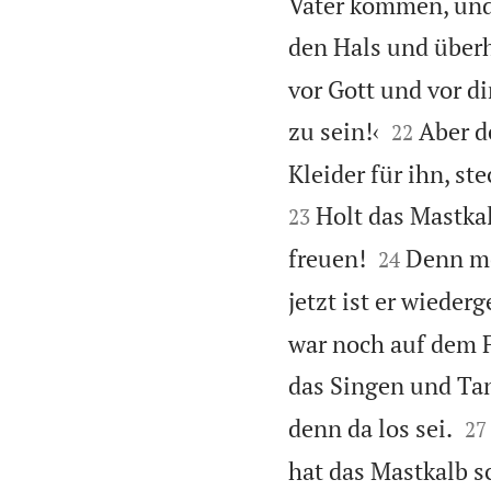
Vater kommen, und d
den Hals und überh
vor Gott und vor di


zu sein!‹
Aber de
22
Kleider für ihn, s
Holt das Mastkal
23


freuen!
Denn mei
24
jetzt ist er wieder
war noch auf dem F
das Singen und Ta


denn da los sei.
27
hat das Mastkalb s