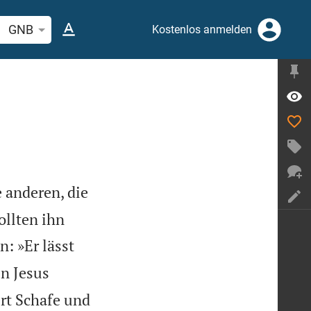
elstelle oder Begriff suchen
GNB
Kostenlos anmelden
 anderen, die
ollten ihn
: »Er lässt
en Jesus
ert Schafe und