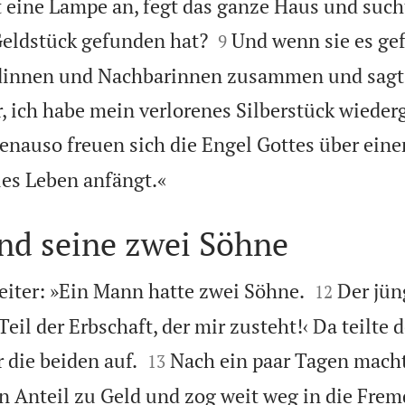
t eine Lampe an, fegt das ganze Haus und sucht


 Geldstück gefunden hat?
Und wenn sie es ge
9
undinnen und Nachbarinnen zusammen und sagt
r, ich habe mein verlorenes Silberstück wieder
enauso freuen sich die Engel Gottes über eine

ues Leben anfängt.«
nd seine zwei Söhne


eiter: »Ein Mann hatte zwei Söhne.
Der jün
12
Teil der Erbschaft, der mir zusteht!‹ Da teilte d


 die beiden auf.
Nach ein paar Tagen macht
13
 Anteil zu Geld und zog weit weg in die Fremd