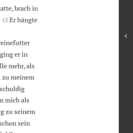
atte, brach in


Er hängte
15
einefutter
ging er in
lle mehr, als
ll zu meinem
 schuldig
m mich als
eg zu seinem
 schon sein