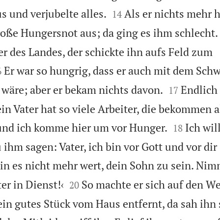


s und verjubelte alles.
Als er nichts mehr h
14
oße Hungersnot aus; da ging es ihm schlecht.
er des Landes, der schickte ihn aufs Feld zum

Er war so hungrig, dass er auch mit dem Schw
6


wäre; aber er bekam nichts davon.
Endlich 
17
in Vater hat so viele Arbeiter, die bekommen a


 und ich komme hier um vor Hunger.
Ich wi
18
ihm sagen: Vater, ich bin vor Gott und vor dir
bin es nicht mehr wert, dein Sohn zu sein. Nim


er in Dienst!‹
So machte er sich auf den W
20
 ein gutes Stück vom Haus entfernt, da sah ihn