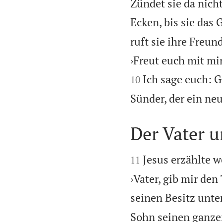
Zündet sie da nich
Ecken, bis sie das
ruft sie ihre Fre
›Freut euch mit mi
Ich sage euch: G
10
Sünder, der ein ne
Der Vater u


Jesus erzählte w
11
›Vater, gib mir den 
seinen Besitz unter
Sohn seinen ganzen