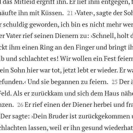
as Mitleid ergriff ihn. Er lief ihm entgegen, 


äufte ihn mit Küssen.
›Vater‹, sagte der So
21
r schuldig geworden, ich bin es nicht mehr wer
r Vater rief seinen Dienern zu: ›Schnell, holt 
teckt ihm einen Ring an den Finger und bringt 
b und schlachtet es! Wir wollen ein Fest feie
n Sohn hier war tot, jetzt lebt er wieder. Er w


gefunden.‹ Und sie begannen zu feiern.
Der 
25
eld. Als er zurückkam und sich dem Haus näher


nzen.
Er rief einen der Diener herbei und fr
26
Der sagte: ›Dein Bruder ist zurückgekommen 
chlachten lassen, weil er ihn gesund wiederhat