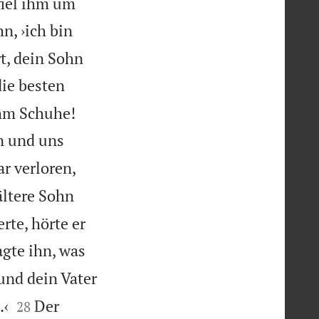
fiel ihm um
hn, ›ich bin
t, dein Sohn
die besten


ihm Schuhe!
rn und uns
ar verloren,
ältere Sohn
te, hörte er
agte ihn, was
und dein Vater


.‹
Der
28