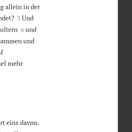
 allein in der


ndet?
Und
5


hultern
und
6
zusammen und
af
mel mehr
rt eins davon.