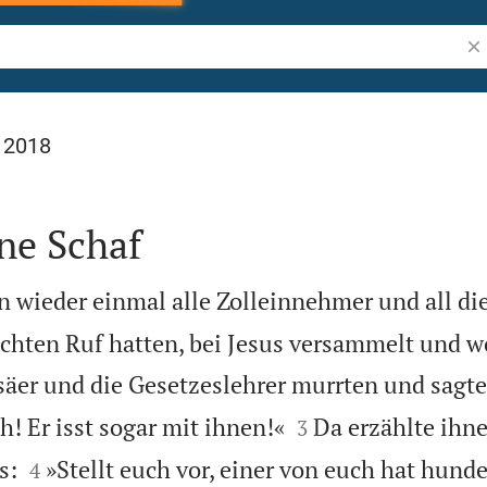
Bib
l 2018
ne Schaf
 wieder einmal alle Zolleinnehmer und all die
chten Ruf hatten, bei Jesus versammelt und w
säer und die Gesetzeslehrer murrten und sagten


h! Er isst sogar mit ihnen!«
Da erzählte ihn
3


s:
»Stellt euch vor, einer von euch hat hund
4