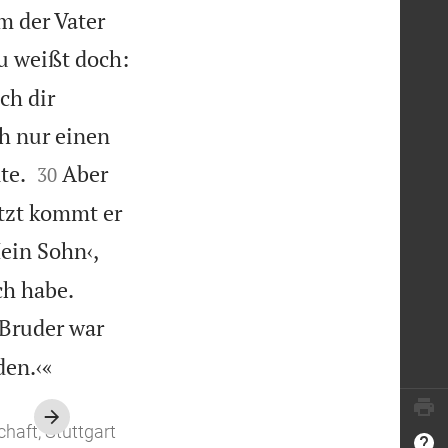
m der Vater
u weißt doch:
ch dir
h nur einen


te.
Aber
30
etzt kommt er
ein Sohn‹,


ch habe.
 Bruder war

den.‹«
haft, Stuttgart