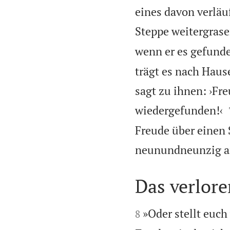
eines davon verläuf
Steppe weitergrasen
wenn er es gefunde
trägt es nach Haus
sagt zu ihnen: ›Fr
wiedergefunden!‹
Freude über einen 
neunundneunzig and
Das verlor


»Oder stellt euch
8