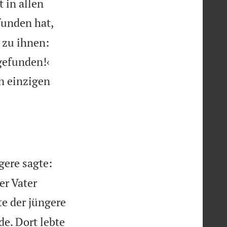
 in allen
funden hat,
 zu ihnen:


gefunden!‹
n einzigen
gere sagte:
er Vater
e der jüngere
e. Dort lebte