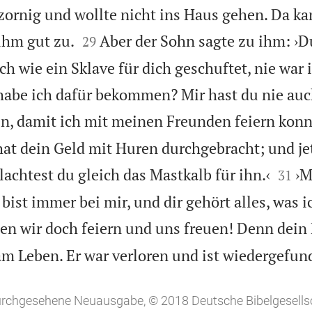
zornig und wollte nicht ins Haus gehen. Da ka


ihm gut zu.
Aber der Sohn sagte zu ihm: ›D
29
ich wie ein Sklave für dich geschuftet, nie war i
abe ich dafür bekommen? Mir hast du nie auc
n, damit ich mit meinen Freunden feiern konn
 hat dein Geld mit Huren durchgebracht; und j


achtest du gleich das Mastkalb für ihn.‹
›M
31
u bist immer bei mir, und dir gehört alles, was i
ten wir doch feiern und uns freuen! Denn dein
 am Leben. Er war verloren und ist wiedergefun
durchgesehene Neuausgabe, © 2018 Deutsche Bibelgesellsc