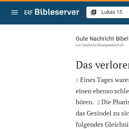
Zum Inhalt springen
Lukas 15
Gute Nachricht Bibe
von
Deutsche Bibelgesellschaft
Das verlore


Eines Tages waren
1
einen ebenso schle


hören.
Die Phari
2
das Gesindel zu sic
folgendes Gleichni