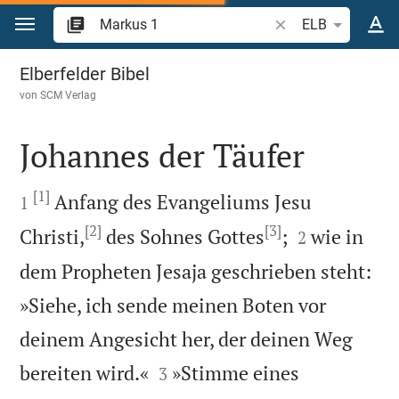
Zum Inhalt springen
Bibelstelle oder Beg
ELB
Markus 1
Elberfelder Bibel
von
SCM Verlag
Johannes der Täufer

[1]

Anfang des Evangeliums Jesu
1
[2]
[3]


Christi,
des Sohnes Gottes
;
wie in
2
dem Propheten Jesaja geschrieben steht:
»Siehe, ich sende meinen Boten vor
deinem Angesicht her, der deinen Weg


bereiten wird.«
»Stimme eines
3