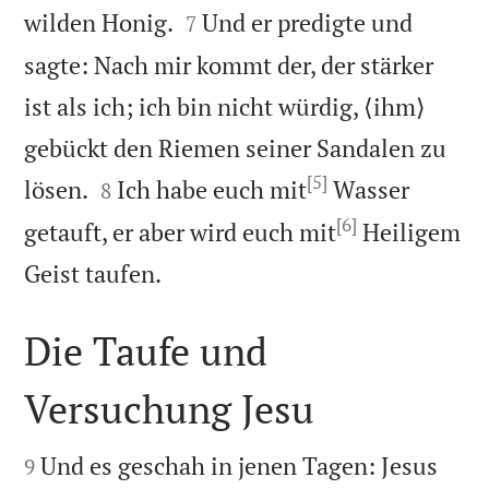


wilden Honig.
Und er predigte und
7
sagte: Nach mir kommt der, der stärker
ist als ich; ich bin nicht würdig, ⟨ihm⟩
gebückt den Riemen seiner Sandalen zu
[5]


lösen.
Ich habe euch mit
Wasser
8
[6]
getauft, er aber wird euch mit
Heiligem

Geist taufen.
Die Taufe und
Versuchung Jesu


Und es geschah in jenen Tagen: Jesus
9