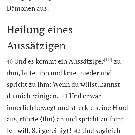

Dämonen aus.
Heilung eines
Aussätzigen

[10]

Und es kommt ein Aussätziger
zu
40
ihm, bittet ihn und kniet nieder und
spricht zu ihm: Wenn du willst, kannst


du mich reinigen.
Und er war
41
innerlich bewegt und streckte seine Hand
aus, rührte ⟨ihn⟩ an und spricht zu ihm:


Ich will. Sei gereinigt!
Und sogleich
42