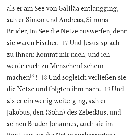
als er am See von Galiläa entlangging,
sah er Simon und Andreas, Simons
Bruder, im See die Netze auswerfen, denn


sie waren Fischer.
Und Jesus sprach
17
zu ihnen: Kommt mir nach, und ich
werde euch zu Menschenfischern
[8]


machen
!
Und sogleich verließen sie
18


die Netze und folgten ihm nach.
Und
19
als er ein wenig weiterging, sah er
Jakobus, den ⟨Sohn⟩ des Zebedäus, und
seinen Bruder Johannes, auch sie im


Boot, wie sie die Netze ausbesserten;