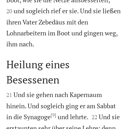
und sogleich rief er sie. Und sie ließen
20
ihren Vater Zebedäus mit den
Lohnarbeitern im Boot und gingen weg,

ihm nach.
Heilung eines
Besessenen


Und sie gehen nach Kapernaum
21
hinein. Und sogleich ging er am Sabbat
[9]


in die Synagoge
und lehrte.
Und sie
22
erstaunten sehr über seine Lehre; denn