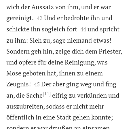
wich der Aussatz von ihm, und er war


gereinigt.
Und er bedrohte ihn und
43


schickte ihn sogleich fort
und spricht
44
zu ihm: Sieh zu, sage niemand etwas!
Sondern geh hin, zeige dich dem Priester,
und opfere für deine Reinigung, was
Mose geboten hat, ihnen zu einem


Zeugnis!
Der aber ging weg und fing
45
[11]
an, die Sache
eifrig zu verkünden und
auszubreiten, sodass er nicht mehr
öffentlich in eine Stadt gehen konnte;
sondern er war draußen an einsamen