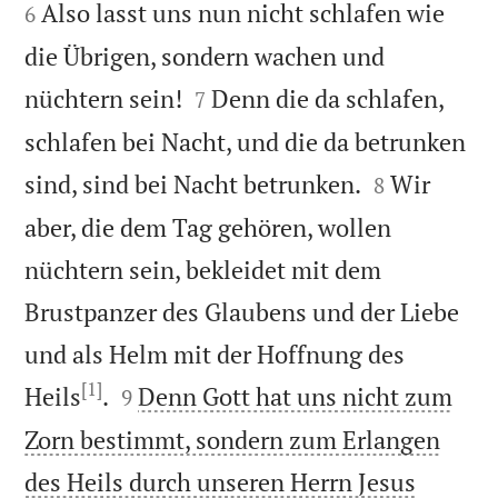
Also lasst uns nun nicht schlafen wie
6
die Übrigen, sondern wachen und


nüchtern sein!
Denn die da schlafen,
7
schlafen bei Nacht, und die da betrunken


sind, sind bei Nacht betrunken.
Wir
8
aber, die dem Tag gehören, wollen
nüchtern sein, bekleidet mit dem
Brustpanzer des Glaubens und der Liebe
und als Helm mit der Hoffnung des
[1]


Heils
.
Denn Gott hat uns nicht zum
9
Zorn bestimmt, sondern zum Erlangen
des Heils durch unseren Herrn Jesus