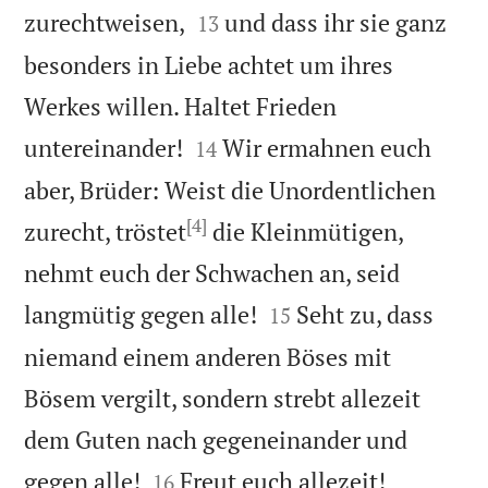


zurechtweisen,
und dass ihr sie ganz
13
besonders in Liebe achtet um ihres
Werkes willen. Haltet Frieden


untereinander!
Wir ermahnen euch
14
aber, Brüder: Weist die Unordentlichen
[4]
zurecht, tröstet
die Kleinmütigen,
nehmt euch der Schwachen an, seid


langmütig gegen alle!
Seht zu, dass
15
niemand einem anderen Böses mit
Bösem vergilt, sondern strebt allezeit
dem Guten nach gegeneinander und




gegen alle!
Freut euch allezeit!
16