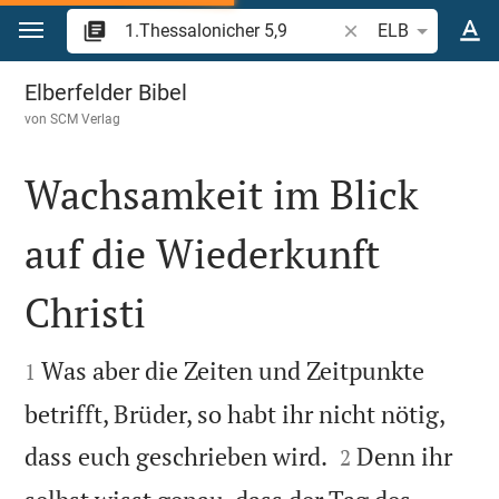
Zum Inhalt springen
Bibelstelle oder Beg
ELB
1.Thessalonicher 5
Elberfelder Bibel
von
SCM Verlag
Wachsamkeit im Blick
auf die Wiederkunft
Christi


Was aber die Zeiten und Zeitpunkte
1
betrifft, Brüder, so habt ihr nicht nötig,


dass euch geschrieben wird.
Denn ihr
2