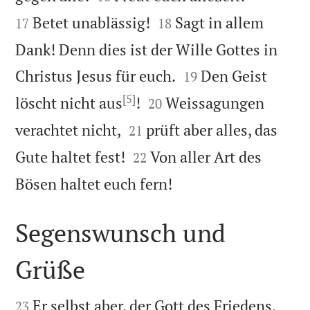


Betet unablässig!
Sagt in allem
17
18
Dank! Denn dies ist der Wille Gottes in


Christus Jesus für euch.
Den Geist
19
[5]


löscht nicht aus
!
Weissagungen
20


verachtet nicht,
prüft aber alles, das
21


Gute haltet fest!
Von aller Art des
22

Bösen haltet euch fern!
Segenswunsch und
Grüße


Er selbst aber, der Gott des Friedens,
23