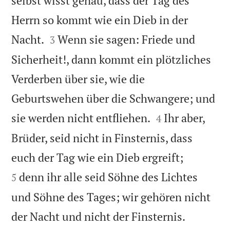
selbst wisst genau, dass der Tag des
Herrn so kommt wie ein Dieb in der


Nacht.
Wenn sie sagen: Friede und
3
Sicherheit!, dann kommt ein plötzliches
Verderben über sie, wie die
Geburtswehen über die Schwangere; und


sie werden nicht entfliehen.
Ihr aber,
4
Brüder, seid nicht in Finsternis, dass


euch der Tag wie ein Dieb ergreift;
denn ihr alle seid Söhne des Lichtes
5
und Söhne des Tages; wir gehören nicht


der Nacht und nicht der Finsternis.