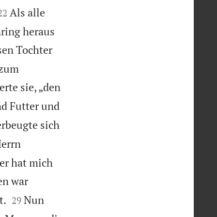


Als alle
22
ring heraus
sen Tochter
 zum
erte sie, „den
d Futter und
erbeugte sich
Herrn
er hat mich
en war


t.
Nun
29