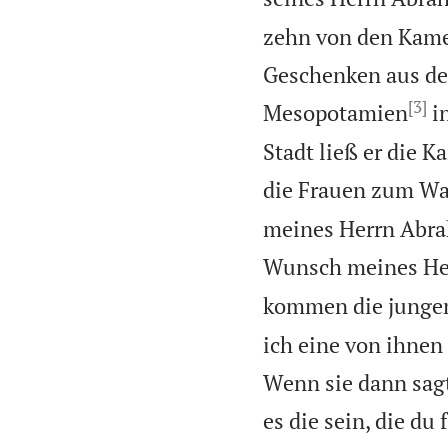
zehn von den Kamel
Geschenken aus dem
[3]
Mesopotamien
in
Stadt ließ er die 
die Frauen zum W
meines Herrn Abrah
Wunsch meines He
kommen die jungen
ich eine von ihnen 
Wenn sie dann sagt:
es die sein, die du