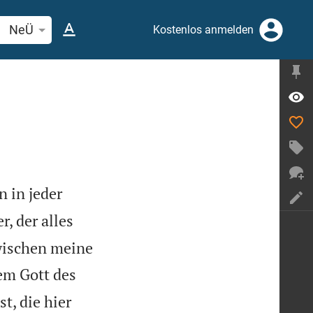
elstelle oder Begriff suchen
NeÜ
Kostenlos anmelden
 in jeder
, der alles
wischen meine
em Gott des
, die hier