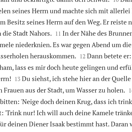
en seines Herrn und machte sich mit allerlei
 Besitz seines Herrn auf den Weg. Er reiste 


 die Stadt Nahors.
In der Nähe des Brunnen
11
Kamele niederknien. Es war gegen Abend um die


asserholen herauskommen.
Dann betete er:
12
am, lass es mir doch heute gelingen und erfü


rrn!
Du siehst, ich stehe hier an der Quelle
13

 Frauen aus der Stadt, um Wasser zu holen.
1
bitten: 'Neige doch deinen Krug, dass ich trin
 'Trink nur! Ich will auch deine Kamele tränke
 für deinen Diener Isaak bestimmt hast. Daran 