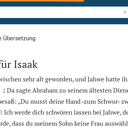
Bib
e Übersetzung
für Isaak
ischen sehr alt geworden, und Jahwe hatte ihn


Da sagte Abraham zu seinem ältesten Diener
2
r besaß: „Du musst deine Hand ‹zum Schwur› z


Ich werde dich schwören lassen bei Jahwe, d
3
de, dass du meinem Sohn keine Frau auswählst