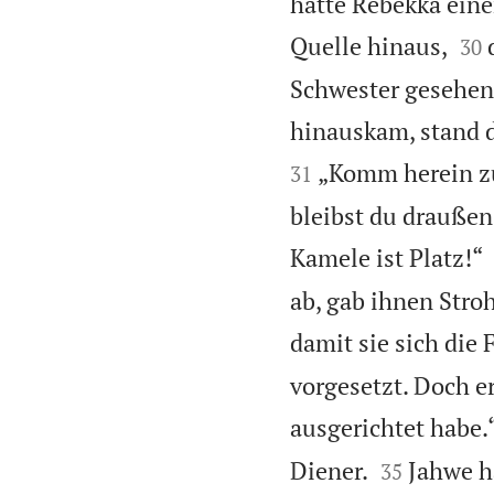
hatte Rebekka eine


Quelle hinaus,
30
Schwester gesehen 
hinauskam, stand d
„Komm herein zu
31
bleibst du draußen?
Kamele ist Platz!“
ab, gab ihnen Stro
damit sie sich die
vorgesetzt. Doch er
ausgerichtet habe.“


Diener.
Jahwe h
35