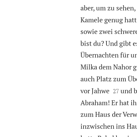
aber, um zu sehen,
Kamele genug hatte
sowie zwei schwer
bist du? Und gibt e
Übernachten für u
Milka dem Nahor g
auch Platz zum Üb


vor Jahwe
und b
27
Abraham! Er hat ih
zum Haus der Verw
inzwischen ins Hau