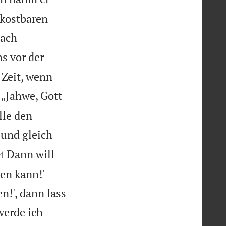
 kostbaren
nach
s vor der
 Zeit, wenn
 „Jahwe, Gott
lle den
 und gleich

Dann will
4
ken kann!'
n!', dann lass
werde ich