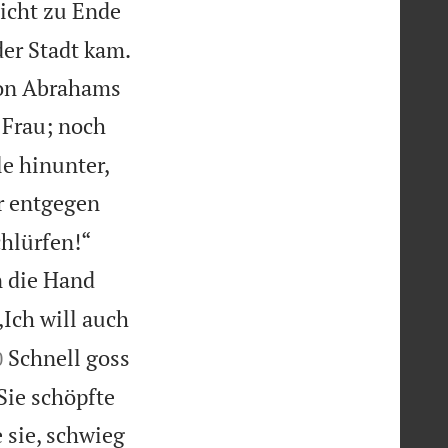
nicht zu Ende
der Stadt kam.
 von Abrahams
 Frau; noch
le hinunter,
hr entgegen


hlürfen!“
n die Hand
„Ich will auch

Schnell goss
0
Sie schöpfte
 sie, schwieg