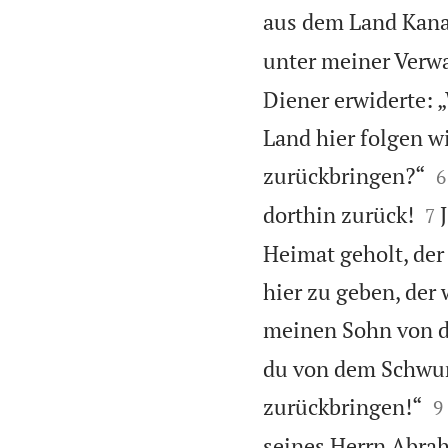
aus dem Land Kan
unter meiner Verwa
Diener erwiderte: „
Land hier folgen w

zurückbringen?“
6


dorthin zurück!
7
Heimat geholt, de
hier zu geben, der 
meinen Sohn von d
du von dem Schwur 

zurückbringen!“
9
seines Herrn Abra