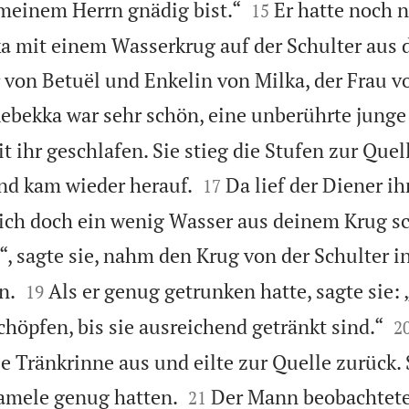


meinem Herrn gnädig bist.“
Er hatte noch 
15
ka mit einem Wasserkrug auf der Schulter aus 
r von Betuël und Enkelin von Milka, der Frau
ebekka war sehr schön, eine unberührte junge
 ihr geschlafen. Sie stieg die Stufen zur Quel


und kam wieder herauf.
Da lief der Diener i
17
ich doch ein wenig Wasser aus deinem Krug sc
!“, sagte sie, nahm den Krug von der Schulter i


n.
Als er genug getrunken hatte, sagte sie: 
19

chöpfen, bis sie ausreichend getränkt sind.“
2
ie Tränkrinne aus und eilte zur Quelle zurück. 


Kamele genug hatten.
Der Mann beobachtete
21