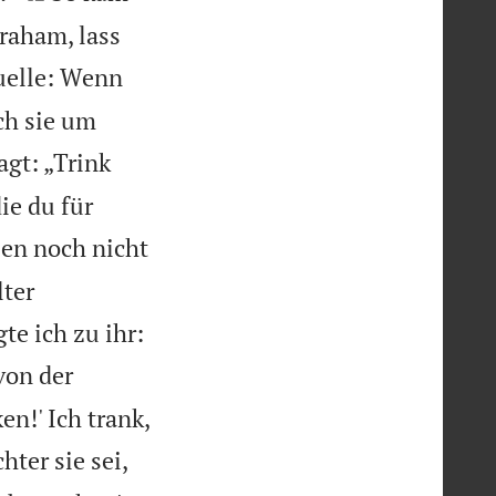
raham, lass
Quelle: Wenn
ch sie um
gt: „Trink
ie du für
en noch nicht
lter
te ich zu ihr:
von der
en!' Ich trank,
hter sie sei,