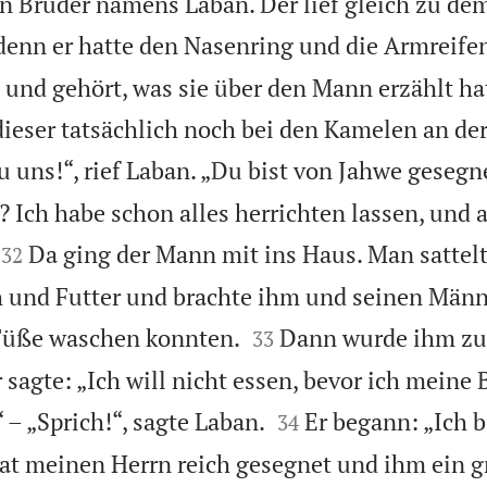
n Bruder namens Laban. Der lief gleich zu de
denn er hatte den Nasenring und die Armreifen
und gehört, was sie über den Mann erzählt hat
ieser tatsächlich noch bei den Kamelen an der
 uns!“, rief Laban. „Du bist von Jahwe geseg
 Ich habe schon alles herrichten lassen, und a


Da ging der Mann mit ins Haus. Man sattel
32
h und Futter und brachte ihm und seinen Män


 Füße waschen konnten.
Dann wurde ihm zu
33
 sagte: „Ich will nicht essen, bevor ich meine 


 – „Sprich!“, sagte Laban.
Er begann: „Ich 
34
at meinen Herrn reich gesegnet und ihm ein 