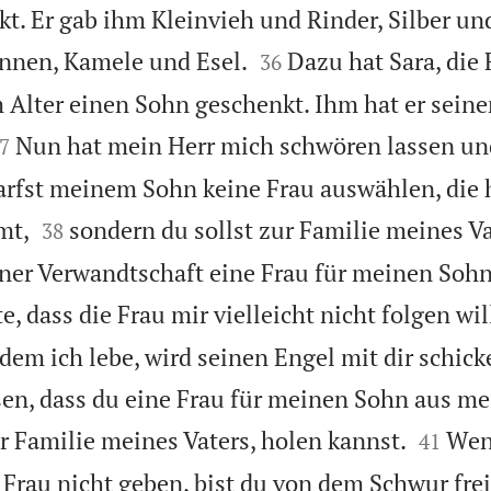
. Er gab ihm Kleinvieh und Rinder, Silber un


nnen, Kamele und Esel.
Dazu hat Sara, die
36
 Alter einen Sohn geschenkt. Ihm hat er sein

Nun hat mein Herr mich schwören lassen un
7
arfst meinem Sohn keine Frau auswählen, die 


mt,
sondern du sollst zur Familie meines V
38
ner Verwandtschaft eine Frau für meinen Sohn
, dass die Frau mir vielleicht nicht folgen wil
 dem ich lebe, wird seinen Engel mit dir schic
sen, dass du eine Frau für meinen Sohn aus me


r Familie meines Vaters, holen kannst.
Wen
41
Frau nicht geben, bist du von dem Schwur frei.