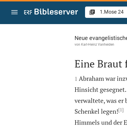
Zum Inhalt springen
1.Mose 24
Neue evangelistisch
von
Karl-Heinz Vanheiden
Eine Braut 


Abraham war inzw
1
Hinsicht gesegnet.
verwaltete, was e
[1]
Schenkel legen!
Himmels und der Er