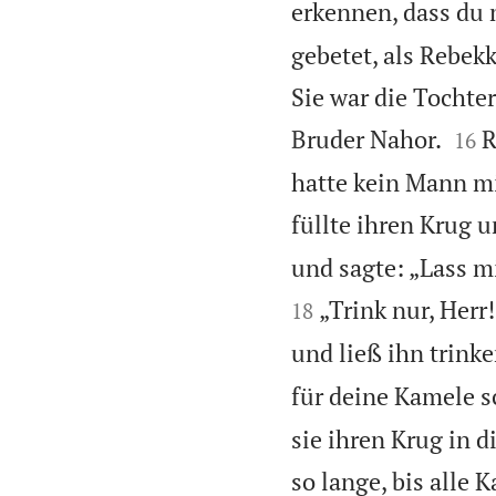
erkennen, dass du 
gebetet, als Rebek
Sie war die Tochte


Bruder Nahor.
R
16
hatte kein Mann mit
füllte ihren Krug 
und sagte: „Lass m
„Trink nur, Herr
18
und ließ ihn trinke
für deine Kamele s
sie ihren Krug in d
so lange, bis alle 