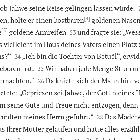
 ob Jahwe seine Reise gelingen lassen würde.
[4]
n, holte er einen kostbaren
goldenen Nasen
[5]


e
goldene Armreifen
und fragte sie: „Wes
23
s vielleicht im Haus deines Vaters einen Platz


ns?“
„Ich bin die Tochter von Betuël“, erwid
24


eboren hat.
Wir haben jede Menge Stroh un
25


ernachten.“
Da kniete sich der Mann hin, v
26
etete: „Gepriesen sei Jahwe, der Gott meines 
m seine Güte und Treue nicht entzogen, denn 


andten meines Herrn geführt.“
Das Mädch
28
s ihrer Mutter gelaufen und hatte alles erzähl