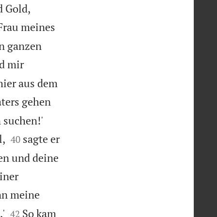
d Gold,
 Frau meines
en ganzen
d mir
hier aus dem
aters gehen


 suchen!'


l,
sagte er
40
ken und deine
iner
n meine


'
So kam
42