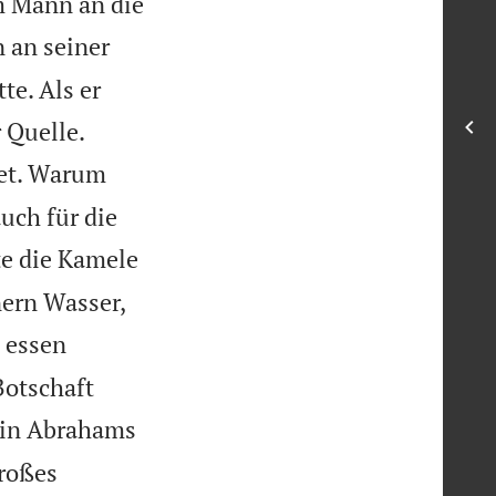
m Mann an die
 an seiner
te. Als er


 Quelle.
net. Warum
uch für die
te die Kamele
nern Wasser,
 essen
Botschaft
bin Abrahams
großes