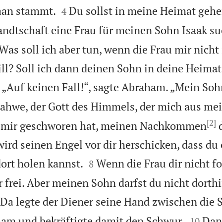


aan stammt.
Du sollst in meine Heimat gehe
4
ndtschaft eine Frau für meinen Sohn Isaak s
Was soll ich aber tun, wenn die Frau mir nicht 
ill? Soll ich dann deinen Sohn in deine Heimat

„Auf keinen Fall!“, sagte Abraham. „Mein Soh
Jahwe, der Gott des Himmels, der mich aus me
[2]
r mir geschworen hat, meinen Nachkommen
d
wird seinen Engel vor dir herschicken, dass du 


ort holen kannst.
Wenn die Frau dir nicht fol
8
frei. Aber meinen Sohn darfst du nicht dorth

Da legte der Diener seine Hand zwischen die 


ham und bekräftigte damit den Schwur.
Dan
10