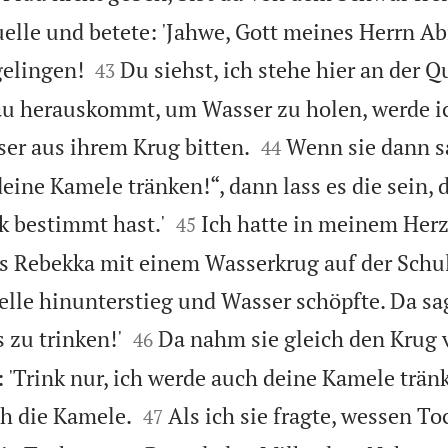
uelle und betete: 'Jahwe, Gott meines Herrn Ab


gelingen!
Du siehst, ich stehe hier an der 
43
rau herauskommt, um Wasser zu holen, werde i


er aus ihrem Krug bitten.
Wenn sie dann sa
44
deine Kamele tränken!“, dann lass es die sein, d


k bestimmt hast.'
Ich hatte in meinem Herz
45
ls Rebekka mit einem Wasserkrug auf der Schu
lle hinunterstieg und Wasser schöpfte. Da sag


 zu trinken!'
Da nahm sie gleich den Krug 
46
 'Trink nur, ich werde auch deine Kamele tränk


ch die Kamele.
Als ich sie fragte, wessen Toc
47