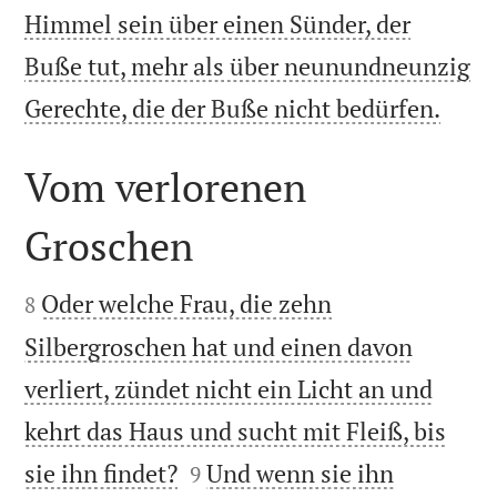
Himmel sein über einen Sünder, der
Buße tut, mehr als über neunundneunzig

Gerechte, die der Buße nicht bedürfen.
Vom verlorenen
Groschen


Oder welche Frau, die zehn
8
Silbergroschen hat und einen davon
verliert, zündet nicht ein Licht an und
kehrt das Haus und sucht mit Fleiß, bis


sie ihn findet?
Und wenn sie ihn
9