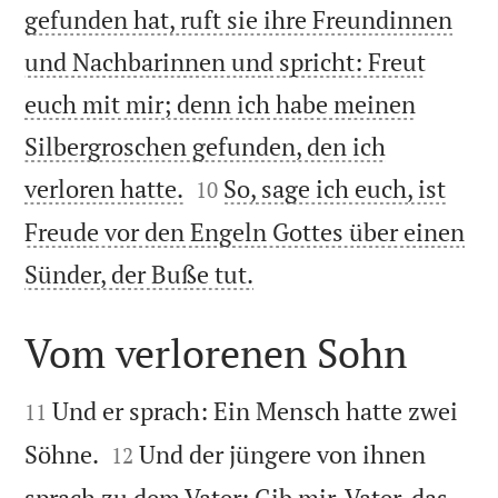
gefunden hat, ruft sie ihre Freundinnen
und Nachbarinnen und spricht: Freut
euch mit mir; denn ich habe meinen
Silbergroschen gefunden, den ich


verloren hatte.
So, sage ich euch, ist
10
Freude vor den Engeln Gottes über einen

Sünder, der Buße tut.
Vom verlorenen Sohn


Und er sprach: Ein Mensch hatte zwei
11


Söhne.
Und der jüngere von ihnen
12
sprach zu dem Vater: Gib mir, Vater, das