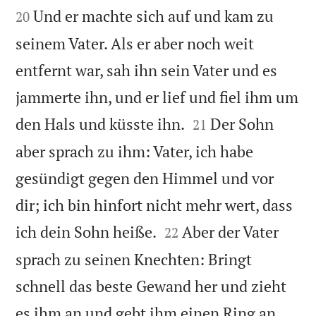
Und er machte sich auf und kam zu
20
seinem Vater. Als er aber noch weit
entfernt war, sah ihn sein Vater und es
jammerte ihn, und er lief und fiel ihm um


den Hals und küsste ihn.
Der Sohn
21
aber sprach zu ihm: Vater, ich habe
gesündigt gegen den Himmel und vor
dir; ich bin hinfort nicht mehr wert, dass


ich dein Sohn heiße.
Aber der Vater
22
sprach zu seinen Knechten: Bringt
schnell das beste Gewand her und zieht
es ihm an und gebt ihm einen Ring an