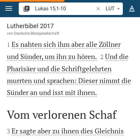
Zum Inhalt springen
Bibelstelle oder Beg
LUT
Lukas 15
Lutherbibel 2017
von
Deutsche Bibelgesellschaft

Es nahten sich ihm aber alle Zöllner
1


und Sünder, um ihn zu hören.
Und die
2
Pharisäer und die Schriftgelehrten
murrten und sprachen: Dieser nimmt die

Sünder an und isst mit ihnen.
Vom verlorenen Schaf


Er sagte aber zu ihnen dies Gleichnis
3