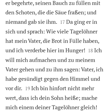
er begehrte, seinen Bauch zu füllen mit
den Schoten, die die Säue fraßen; und


niemand gab sie ihm.
Da ging er in
17
sich und sprach: Wie viele Tagelöhner
hat mein Vater, die Brot in Fülle haben,


und ich verderbe hier im Hunger!
Ich
18
will mich aufmachen und zu meinem
Vater gehen und zu ihm sagen: Vater, ich
habe gesündigt gegen den Himmel und


vor dir.
Ich bin hinfort nicht mehr
19
wert, dass ich dein Sohn heiße; mache


mich einem deiner Tagelöhner gleich!