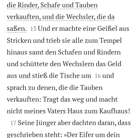
die Rinder, Schafe und Tauben
verkauften, und die Wechsler, die da


saßen.
Und er machte eine Geißel aus
15
Stricken und trieb sie alle zum Tempel
hinaus samt den Schafen und Rindern
und schüttete den Wechslern das Geld


aus und stieß die Tische um
und
16
sprach zu denen, die die Tauben
verkauften: Tragt das weg und macht

nicht meines Vaters Haus zum Kaufhaus!

Seine Jünger aber dachten daran, dass
17
geschrieben steht: »Der Eifer um dein