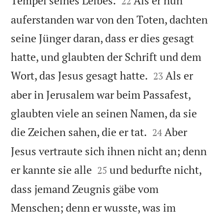
Tempel seines Leibes.
Als er nun
22
auferstanden war von den Toten, dachten
seine Jünger daran, dass er dies gesagt
hatte, und glaubten der Schrift und dem


Wort, das Jesus gesagt hatte.
Als er
23
aber in Jerusalem war beim Passafest,
glaubten viele an seinen Namen, da sie


die Zeichen sahen, die er tat.
Aber
24
Jesus vertraute sich ihnen nicht an; denn


er kannte sie alle
und bedurfte nicht,
25
dass jemand Zeugnis gäbe vom
Menschen; denn er wusste, was im