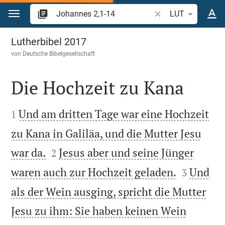
Zum Inhalt springen
Bibelstelle oder Beg
LUT
Johannes 2
Lutherbibel 2017
von
Deutsche Bibelgesellschaft
Die Hochzeit zu Kana


Und am dritten Tage war eine Hochzeit
1
zu Kana in Galiläa, und die Mutter Jesu


war da.
Jesus aber und seine Jünger
2


waren auch zur Hochzeit geladen.
Und
3
als der Wein ausging, spricht die Mutter
Jesu zu ihm: Sie haben keinen Wein