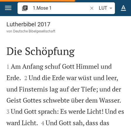
Zum Inhalt springen
Bibelstelle oder Beg
LUT
1.Mose 1
Lutherbibel 2017
von
Deutsche Bibelgesellschaft
Die Schöpfung


Am Anfang schuf Gott Himmel und
1


Erde.
Und die Erde war wüst und leer,
2
und Finsternis lag auf der Tiefe; und der


Geist Gottes schwebte über dem Wasser.
Und Gott sprach: Es werde Licht! Und es
3


ward Licht.
Und Gott sah, dass das
4