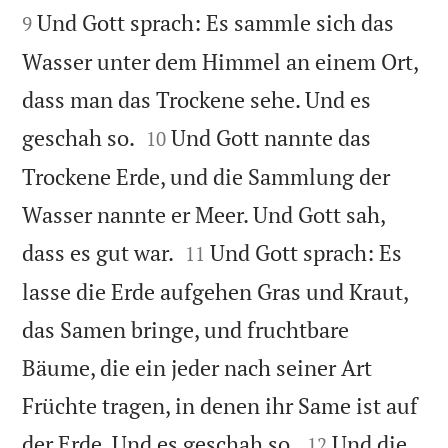
Und Gott sprach: Es sammle sich das
9
Wasser unter dem Himmel an einem Ort,
dass man das Trockene sehe. Und es


geschah so.
Und Gott nannte das
10
Trockene Erde, und die Sammlung der
Wasser nannte er Meer. Und Gott sah,


dass es gut war.
Und Gott sprach: Es
11
lasse die Erde aufgehen Gras und Kraut,
das Samen bringe, und fruchtbare
Bäume, die ein jeder nach seiner Art
Früchte tragen, in denen ihr Same ist auf


der Erde. Und es geschah so.
Und die
12