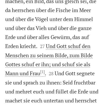
machen, ein Bild, das uns gleich sei, die
da herrschen über die Fische im Meer
und über die Vögel unter dem Himmel
und über das Vieh und über die ganze
Erde und über alles Gewürm, das auf


Erden kriecht.
Und Gott schuf den
27
Menschen zu seinem Bilde, zum Bilde
Gottes schuf er ihn; und schuf sie als
[1]


Mann und Frau
.
Und Gott segnete
28
sie und sprach zu ihnen: Seid fruchtbar
und mehret euch und füllet die Erde und
machet sie euch untertan und herrschet