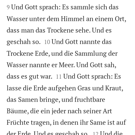
Und Gott sprach: Es sammle sich das
9
Wasser unter dem Himmel an einem Ort,
dass man das Trockene sehe. Und es


geschah so.
Und Gott nannte das
10
Trockene Erde, und die Sammlung der
Wasser nannte er Meer. Und Gott sah,


dass es gut war.
Und Gott sprach: Es
11
lasse die Erde aufgehen Gras und Kraut,
das Samen bringe, und fruchtbare
Bäume, die ein jeder nach seiner Art
Früchte tragen, in denen ihr Same ist auf


der Erde. Und es geschah so.
Und die
12