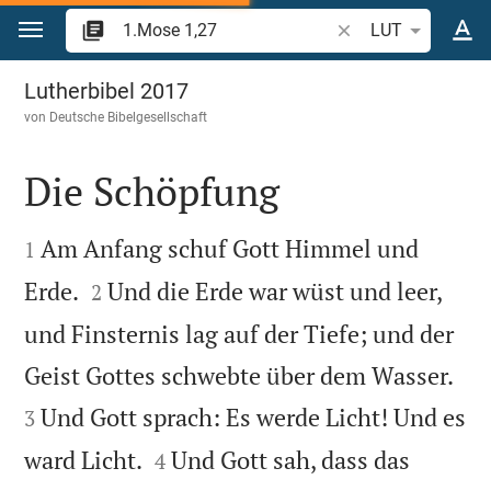
Zum Inhalt springen
Bibelstelle oder Beg
LUT
1.Mose 1
Lutherbibel 2017
von
Deutsche Bibelgesellschaft
Die Schöpfung


Am Anfang schuf Gott Himmel und
1


Erde.
Und die Erde war wüst und leer,
2
und Finsternis lag auf der Tiefe; und der


Geist Gottes schwebte über dem Wasser.
Und Gott sprach: Es werde Licht! Und es
3


ward Licht.
Und Gott sah, dass das
4