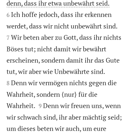


denn, dass ihr etwa unbewährt seid.
Ich hoffe jedoch, dass ihr erkennen
6


werdet, dass wir nicht unbewährt sind.
Wir beten aber zu Gott, dass ihr nichts
7
Böses tut; nicht damit wir bewährt
erscheinen, sondern damit ihr das Gute


tut, wir aber wie Unbewährte sind.
Denn wir vermögen nichts gegen die
8
Wahrheit, sondern ⟨nur⟩ für die


Wahrheit.
Denn wir freuen uns, wenn
9
wir schwach sind, ihr aber mächtig seid;
um dieses beten wir auch, um eure