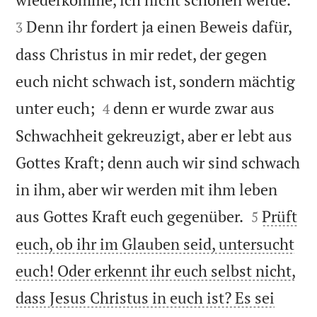
Denn ihr fordert ja einen Beweis dafür,
3
dass Christus in mir redet, der gegen
euch nicht schwach ist, sondern mächtig


unter euch;
denn er wurde zwar aus
4
Schwachheit gekreuzigt, aber er lebt aus
Gottes Kraft; denn auch wir sind schwach
in ihm, aber wir werden mit ihm leben


aus Gottes Kraft euch gegenüber.
Prüft
5
euch, ob ihr im Glauben seid, untersucht
euch! Oder erkennt ihr euch selbst nicht,
dass Jesus Christus in euch ist? Es sei