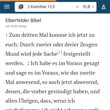
Zum Inhalt springen
Bibelstelle oder Beg
ELB
2.Korinther 13
Elberfelder Bibel
von
SCM Verlag

Zum dritten Mal komme ich jetzt zu
1
euch: Durch zweier oder dreier Zeugen
[1]
Mund wird jede Sache
festgestellt


werden.
Ich habe es im Voraus gesagt
2
und sage es im Voraus, wie das zweite
Mal anwesend, so auch jetzt abwesend,
denen, die vorher gesündigt haben, und
allen Übrigen, dass, wenn ich


wiederkomme, ich nicht schonen werde.